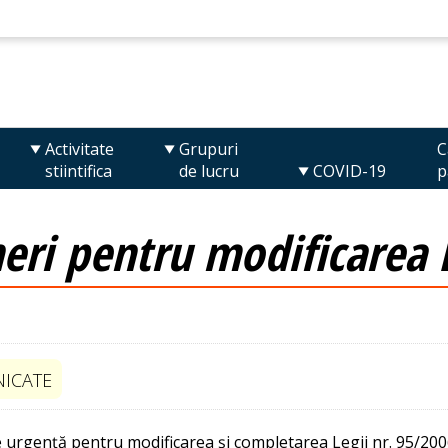
Activitate
Grupuri
C
stiintifica
de lucru
COVID-19
p
eri pentru modificarea L
ICATE
 urgenţă pentru modificarea şi completarea Legii nr. 95/20