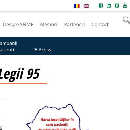
Despre SNMF
Membri
Parteneri
Contact
ampanii
acienti
Arhiva
egii 95
06