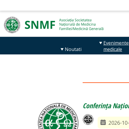
Evenimente
Noutati
medicale
Conferința Națio
2026-10