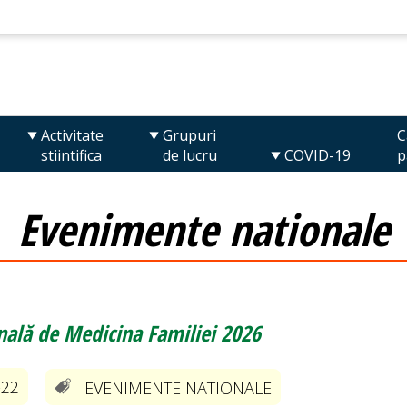
Activitate
Grupuri
C
stiintifica
de lucru
COVID-19
p
Evenimente nationale
nală de Medicina Familiei 2026
-22
EVENIMENTE NATIONALE