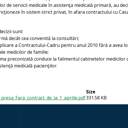
lor de servicii medicale în asistenţa medicală primară, au dec
cţioneze în sistem strict privat, în afara contractului cu Cas
ecizii sunt:
rmă decât cea convenită la consultări;
licare a Contractului-Cadru pentru anul 2010 fără a avea lo
le medicilor de familie;
ma preconizată conduce la falimentul cabinetelor medicilor 
istenţă medicală pacienţilor.
Size
esa_Fara_contract_de_la_1_aprilie.pdf
331.58 KB