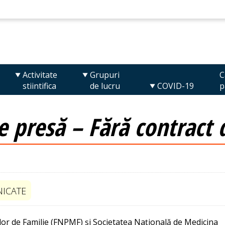
Activitate
Grupuri
C
stiintifica
de lucru
COVID-19
p
 presă – Fără contract de
ICATE
lor de Familie (FNPMF) şi Societatea Naţională de Medicina