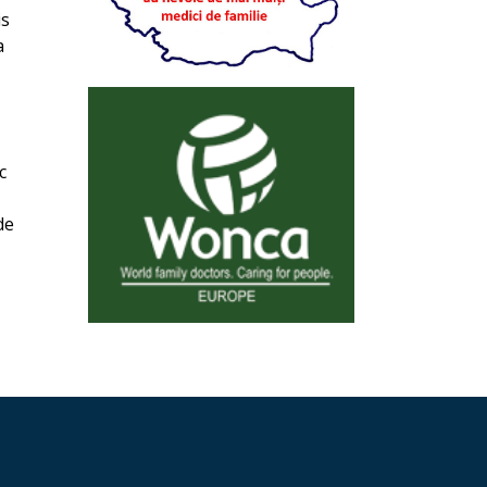
is
a
c
de