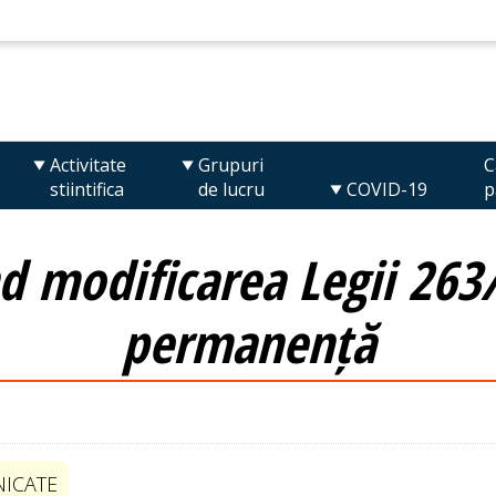
Activitate
Grupuri
C
stiintifica
de lucru
COVID-19
p
nd modificarea Legii 263
permanență
ICATE