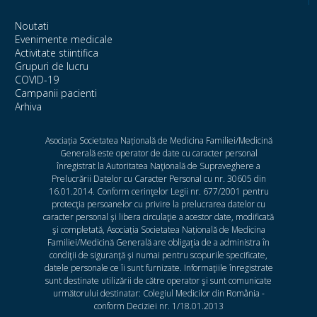
Noutati
Evenimente medicale
Activitate stiintifica
Grupuri de lucru
COVID-19
Campanii pacienti
Arhiva
Asociația Societatea Națională de Medicina Familiei/Medicină
Generală este operator de date cu caracter personal
înregistrat la Autoritatea Naţională de Supraveghere a
Prelucrării Datelor cu Caracter Personal cu nr. 30605 din
16.01.2014. Conform cerinţelor Legii nr. 677/2001 pentru
protecţia persoanelor cu privire la prelucrarea datelor cu
caracter personal şi libera circulaţie a acestor date, modificată
şi completată, Asociația Societatea Națională de Medicina
Familiei/Medicină Generală are obligaţia de a administra în
condiţii de siguranţă şi numai pentru scopurile specificate,
datele personale ce îi sunt furnizate. Informaţiile înregistrate
sunt destinate utilizării de către operator şi sunt comunicate
următorului destinatar: Colegiul Medicilor din România -
conform Deciziei nr. 1/18.01.2013