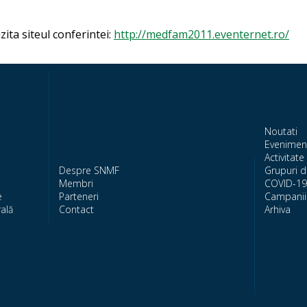
zita siteul conferintei:
http://medfam2011.eventernet.ro/
Noutati
Evenimen
Activitate 
Despre SNMF
Grupuri d
Membri
COVID-19
e
Parteneri
Campanii 
ală
Contact
Arhiva