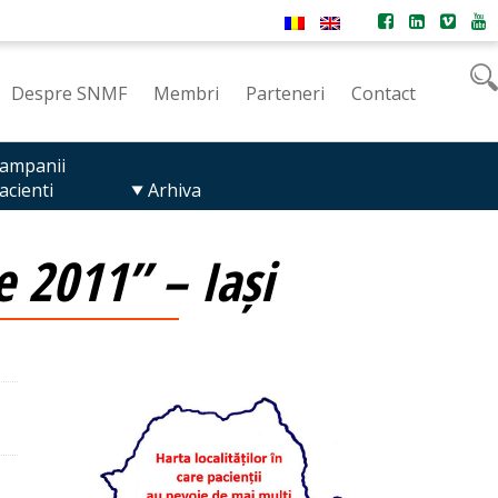
Despre SNMF
Membri
Parteneri
Contact
ampanii
acienti
Arhiva
e 2011” – Iași