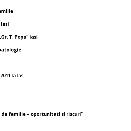
amilie
 Iasi
Gr. T. Popa” Iasi
patologie
e 2011
la Iasi
 de familie – oportunitati si riscuri
”