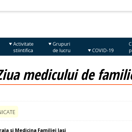
Activitate
Grupuri
C
stiintifica
de lucru
COVID-19
p
iua medicului de famili
ICATE
la si Medicina Familiei Iasi