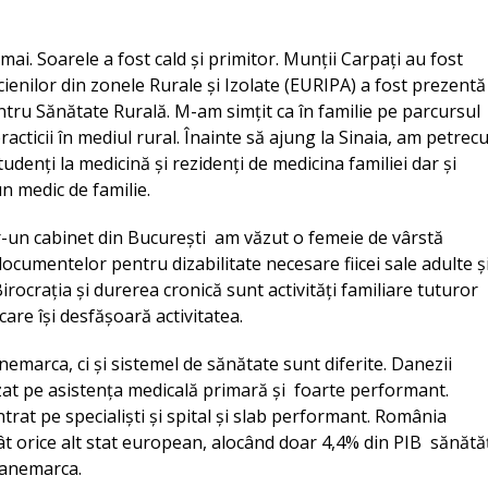
mai. Soarele a fost cald și primitor. Munții Carpați au fost
ienilor din zonele Rurale și Izolate (EURIPA) a fost prezentă
tru Sănătate Rurală. M-am simțit ca în familie pe parcursul
racticii în mediul rural. Înainte să ajung la Sinaia, am petrecu
udenți la medicină și rezidenți de medicina familiei dar și
n medic de familie.
-un cabinet din București am văzut o femeie de vârstă
ocumentelor pentru dizabilitate necesare fiicei sale adulte ș
ocrația și durerea cronică sunt activități familiare tuturor
care își desfășoară activitatea.
emarca, ci și sistemel de sănătate sunt diferite. Danezii
zat pe asistența medicală primară și foarte performant.
rat pe specialiști și spital și slab performant. România
t orice alt stat european, alocând doar 4,4% din PIB sănătăț
Danemarca.