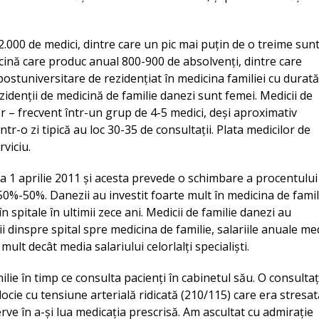
2.000 de medici, dintre care un pic mai puțin de o treime sun
dicină care produc anual 800-900 de absolvenți, dintre care
tuniversitare de rezidențiat în medicina familiei cu durată
ezidenții de medicină de familie danezi sunt femei. Medicii de
or – frecvent într-un grup de 4-5 medici, deși aproximativ
ntr-o zi tipică au loc 30-35 de consultații. Plata medicilor de
rviciu.
la 1 aprilie 2011 și acesta prevede o schimbare a procentului
50%-50%. Danezii au investit foarte mult în medicina de famil
 spitale în ultimii zece ani. Medicii de familie danezi au
i dinspre spital spre medicina de familie, salariile anuale med
lt decât media salariului celorlalți specialiști.
ie în timp ce consulta pacienți în cabinetul său. O consultaț
cie cu tensiune arterială ridicată (210/115) care era stresat
rve în a-și lua medicația prescrisă. Am ascultat cu admirație