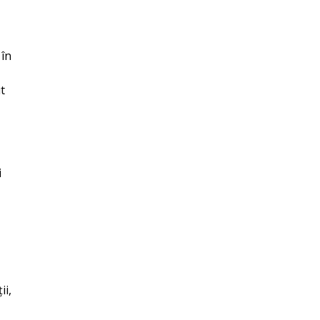
 în
t
i
ii,