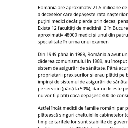
România are aproximativ 21,5 milioane de l
a deceselor care depășește rata nașterilor
puțini medici decât pierde prin deces, pensi
Exista 12 facultăți de medicină, 2 în Bucu
aproximativ 48000 medici și unul din patru 
specialitate în urma unui examen.
Din 1949 până în 1989, România a avut un s
căderea comunismului în 1989, au început r
sistem de asigurări de sănătate. Până acum 
proprietarii praxisurilor și erau plătiți pe
împinși de sistemul de asigurări de sănăta
pe serviciu (până la 50%), dar nu le este p
nu vor fi plătiți dacă depășesc 400 de consu
Astfel încât medicii de familie români par p
plătească singuri cheltuielile cabinetelor (
timp ce tarifele lor sunt stabilite de guve