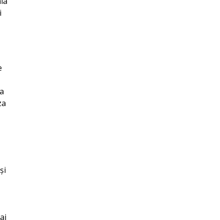
mia
i
e
ta
za
și
ai