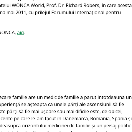
intelui WONCA World, Prof. Dr. Richard Robers, în care acesta
una mai 2011, cu prilejul Forumului Internațional pentru
ul WONCA,
aici
.
are familie are un medic de familie a parut intotdeauna un
xperiență se așteaptă ca unele părți ale ascensiunii să fie
ste părți să fie mai ușoare sau mai dificile este, de obicei,
 recente pe care le-am făcut în Danemarca, România, Spania și
deasupra orizontului medicinei de familie și un peisaj politic