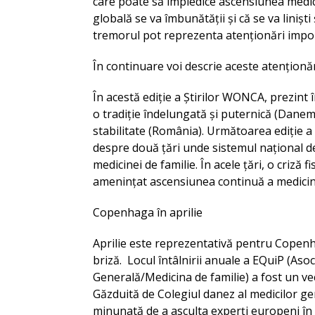
care poate să împiedice ascensiunea medici
globală se va îmbunătății și că se va linișt
tremorul pot reprezenta atenționări impor
În continuare voi descrie aceste atenționăr
În acestă ediție a Știrilor WONCA, prezint 
o tradiție îndelungată și puternică (Danem
stabilitate (România). Următoarea ediție a
despre două țări unde sistemul național de
medicinei de familie. În acele țări, o criză
amenințat ascensiunea continuă a medicine
Copenhaga în aprilie
Aprilie este reprezentativă pentru Copenhag
briză. Locul întâlnirii anuale a EQuiP (As
Generală/Medicina de familie) a fost un vec
Găzduită de Colegiul danez al medicilor ge
minunată de a asculta experți europeni în d