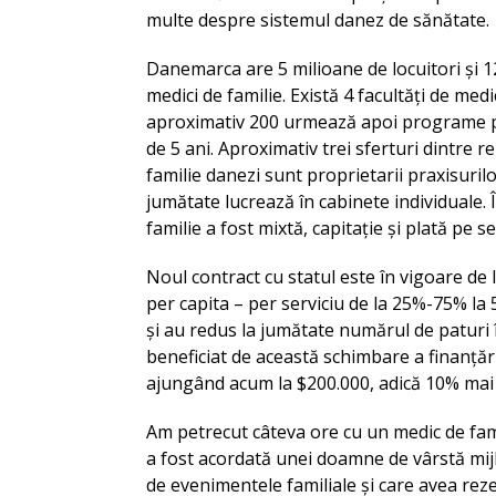
multe despre sistemul danez de sănătate.
Danemarca are 5 milioane de locuitori și 1
medici de familie. Există 4 facultăți de me
aproximativ 200 urmează apoi programe pos
de 5 ani. Aproximativ trei sferturi dintre r
familie danezi sunt proprietarii praxisuril
jumătate lucrează în cabinete individuale. Î
familie a fost mixtă, capitație și plată pe se
Noul contract cu statul este în vigoare de 
per capita – per serviciu de la 25%-75% la 
și au redus la jumătate numărul de paturi în
beneficiat de această schimbare a finanțări
ajungând acum la $200.000, adică 10% mai mu
Am petrecut câteva ore cu un medic de famil
a fost acordată unei doamne de vârstă mijlo
de evenimentele familiale și care avea reze