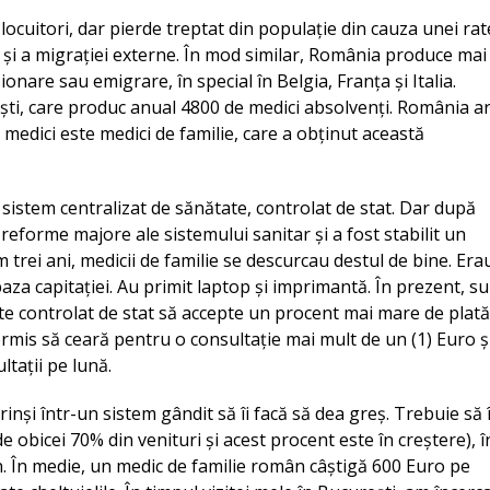
ocuitori, dar pierde treptat din populație din cauza unei rat
 și a migrației externe. În mod similar, România produce mai
onare sau emigrare, în special în Belgia, Franța și Italia.
rești, care produc anual 4800 de medici absolvenți. România a
medici este medici de familie, care a obținut această
istem centralizat de sănătate, controlat de stat. Dar după
eforme majore ale sistemului sanitar și a fost stabilit un
trei ani, medicii de familie se descurcau destul de bine. Era
 baza capitației. Au primit laptop și imprimantă. În prezent, s
te controlat de stat să accepte un procent mai mare de plată
ermis să ceară pentru o consultație mai mult de un (1) Euro ș
ltații pe lună.
rinși într-un sistem gândit să îi facă să dea greș. Trebuie să î
de obicei 70% din venituri și acest procent este în creștere), î
rn. În medie, un medic de familie român câștigă 600 Euro pe