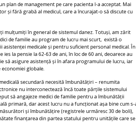
ă un plan de management pe care pacienta l-a acceptat. Mai
or și fără grabă al medicul, care a încurajat-o să discute cu
 toți mulțumiți în general de sistemul danez. Totuși, am zărit
dici de familie au program de lucru mai scurt, există o
 asistenței medicale și pentru suficient personal medical. În
 ies la pensie la 62-63 de ani, în loc de 60 ani, deoarece au
e să asigure asistență și în afara programului de lucru, iar
 economiei globale.
medicală secundară necesită îmbunătățiri – renumita
tronice nu interconectează încă toate părțile sistemului
ceput să angajeze medici de familie pentru a îmbunătății
cală primară, dar acest lucru nu a funcționat așa bine cum s-
ăsurători și îmbunătățire (registrele urmăresc 30 de boli),
mătate finanțarea din partea statului pentru unitățile care se