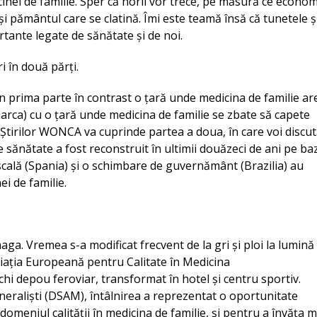
nei de familie. Sper că norii vor trece, pe măsură ce econo
i și pământul care se clatină. Îmi este teamă însă că tunetele ș
tante legate de sănătate și de noi.
i în două părți.
în prima parte în contrast o țară unde medicina de familie ar
arca) cu o țară unde medicina de familie se zbate să capete
 Știrilor WONCA va cuprinde partea a doua, în care voi discu
 sănătate a fost reconstruit în ultimii douăzeci de ani pe ba
 fiscală (Spania) și o schimbare de guvernământ (Brazilia) au
i de familie.
a. Vremea s-a modificat frecvent de la gri și ploi la lumină 
ociația Europeană pentru Calitate în Medicina
hi depou feroviar, transformat în hotel și centru sportiv.
neraliști (DSAM), întâlnirea a reprezentat o oportunitate
omeniul calității în medicina de familie, și pentru a învăța m