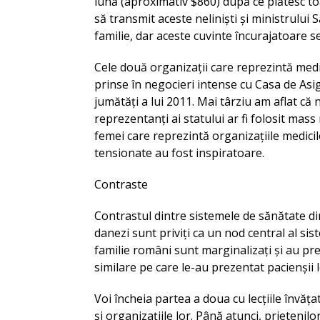
lună (aproximativ $860) după ce plătesc toat
să transmit aceste neliniști și ministrului
familie, dar aceste cuvinte încurajatoare se
Cele două organizații care reprezintă medici
prinse în negocieri intense cu Casa de As
jumătăți a lui 2011. Mai târziu am aflat că 
reprezentanți ai statului ar fi folosit mas
femei care reprezintă organizațiile medicilo
tensionate au fost inspiratoare.
Contraste
Contrastul dintre sistemele de sănătate di
danezi sunt priviți ca un nod central al sis
familie români sunt marginalizați și au p
similare pe care le-au prezentat pacienșii 
Voi încheia partea a doua cu lecțiile învăța
și organizațiile lor. Până atunci, prietenil