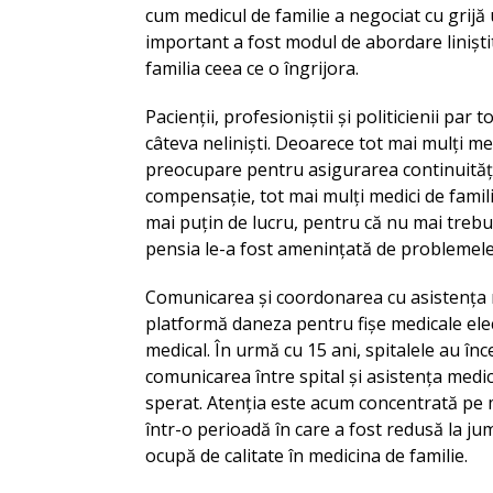
cum medicul de familie a negociat cu grij
important a fost modul de abordare liniștit
familia ceea ce o îngrijora.
Pacienții, profesioniștii și politicienii par
câteva neliniști. Deoarece tot mai mulți me
preocupare pentru asigurarea continuității
compensație, tot mai mulți medici de familie
mai puțin de lucru, pentru că nu mai trebui
pensia le-a fost amenințată de problemele
Comunicarea și coordonarea cu asistența 
platformă daneza pentru fișe medicale elec
medical. În urmă cu 15 ani, spitalele au în
comunicarea între spital și asistența medi
sperat. Atenția este acum concentrată pe m
într-o perioadă în care a fost redusă la ju
ocupă de calitate în medicina de familie.