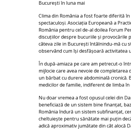
București în luna mai
Clima din România a fost foarte diferită în 
spectaculoși. Asociația Europeană a Practic
România pentru cel de-al doilea Forum Pen
discuțiilor despre bucuriile și provocările p
câteva zile in București întâlnindu-mă cu st
observând cum își desfășoară activitatea u
În după-amiaza pe care am petrecut-o într
mijlocie care avea nevoie de completarea d
un bărbat cu durere abdominală cronică. Bir
medicilor de familie, indiferent de limba în 
Nu doar vremea a fost opusul celei din Dan
beneficiază de un sistem bine finanțat, ba
România îndură un sistem subfinanțat, cent
cheltuiește pentru sănătate mai puțin decâ
adică aproximativ jumătate din cât alocă 