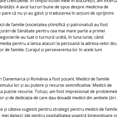
e cheltuielile. În timpul vizitei mele în București, am încerc
 Sănătății. A avut lucruri bune de spus despre medicina de
 pare că nu și-au găsit și traducerea în acțiuni de sprijinire.
i de familie (societatea științifică și patronatul) au fost
igurări de Sănătate pentru cea mai mare parte a primei
negocierile au luat o turnură urâtă, în luna iunie, când
s media pentru a lansa atacuri la persoană la adresa celor do
r de familie. Curajul și perseverența lor în acele luni
n Danemarca și România a fost șocant. Medicii de familie
temului lor și au putere și resurse semnificative. Medicii de
rea puține resurse. Totuși, am fost impresionat de problemel
lor și de dedicația de care dau dovadă medicii din ambele țări.
te și câteva sugestii pentru strategii pentru medicii de famili
or mei danezi
: tak
pentru ospitalitatea voastră binevoitoare și