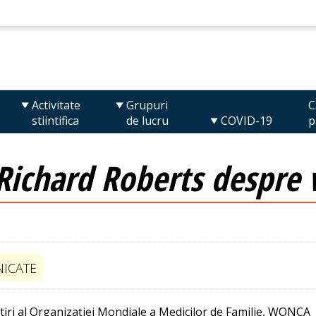
Activitate
Grupuri
C
stiintifica
de lucru
COVID-19
p
. Richard Roberts despre 
ICATE
știri al Organizației Mondiale a Medicilor de Familie, WONCA