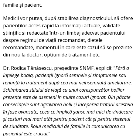
familie și pacient.
Medicii vor putea, după stabilirea diagnosticului, să ofere
pacienților acces rapid la informații actuale, validate
științific și redactate într-un limbaj adecvat pacientului
despre regimul de viață recomandat, dietele
recomandate, momentul în care este cazul să se prezinte
din nou la doctor, opțiuni de tratament etc.
Dr. Rodica Tănăsescu, președinte SNMF, explică: ”
Fără a
înțelege boala, pacienții ignoră semnele și simptomele sau
renunță la tratament după cea mai neînsemnată ameliorare.
Schimbarea stilului de viață cu unul corespunzător bolilor
prezente este de asemeni în multe cazuri ignorat. Din păcate
consecințele sunt agravarea bolii și începerea tratării acesteia
în faze avansate, ceea ce implică șanse mai mici de vindecare
și costuri mai mari atât pentru pacient cât și pentru sistemul
de sănătate. Rolul medicului de familie în comunicarea cu
pacientul este crucial.
”