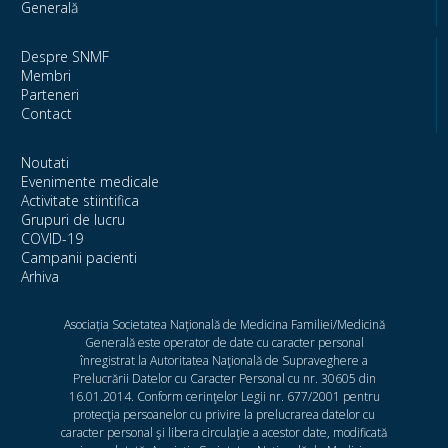
Generală
Despre SNMF
Membri
Parteneri
Contact
Noutati
Evenimente medicale
Activitate stiintifica
Grupuri de lucru
COVID-19
Campanii pacienti
Arhiva
Asociația Societatea Națională de Medicina Familiei/Medicină
Generală este operator de date cu caracter personal
înregistrat la Autoritatea Naţională de Supraveghere a
Prelucrării Datelor cu Caracter Personal cu nr. 30605 din
16.01.2014. Conform cerinţelor Legii nr. 677/2001 pentru
protecţia persoanelor cu privire la prelucrarea datelor cu
caracter personal şi libera circulaţie a acestor date, modificată