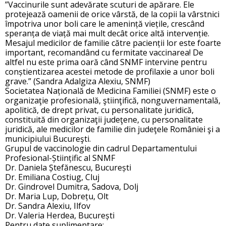
”Vaccinurile sunt adevărate scuturi de apărare. Ele
protejează oamenii de orice vârstă, de la copii la vârstnici
împotriva unor boli care le amenință viețile, crescând
speranța de viață mai mult decât orice altă intervenție.
Mesajul medicilor de familie către pacienții lor este foarte
important, recomandând cu fermitate vaccinarea! De
altfel nu este prima oară când SNMF intervine pentru
conștientizarea acestei metode de profilaxie a unor boli
grave.” (Sandra Adalgiza Alexiu, SNMF)
Societatea Națională de Medicina Familiei (SNMF) este o
organizaţie profesională, ştiinţifică, nonguvernamentală,
apolitică, de drept privat, cu personalitate juridică,
constituită din organizaţii judeţene, cu personalitate
juridică, ale medicilor de familie din judeţele României şi a
municipiului Bucureşti.
Grupul de vaccinologie din cadrul Departamentului
Profesional-Științific al SNMF
Dr. Daniela Ștefănescu, București
Dr. Emiliana Costiug, Cluj
Dr. Gindrovel Dumitra, Sadova, Dolj
Dr. Maria Lup, Dobrețu, Olt
Dr. Sandra Alexiu, Ilfov
Dr. Valeria Herdea, București
Pentru date suplimentare: