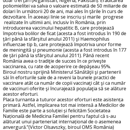
doar trei ţări (Afganistan, Nigeria, Pakistan). Eradicarea
poliomielitei va salva o valoare estimată de 50 miliarde de
dolari în următorii 20 de ani, mai ales în ţările în curs de
dezvoltare. În aceeași linie se inscriu și marile progrese
realizate în ultimii ani, inclusiv în România, prin
introducerea vaccinului hepatitic B, care protejează
împotriva bolilor de ficat (acesta a fost introdus în 190 de
ţări până la sfârşitul anului 2011) şi Haemophilus
influenzae tip b, care protejează împotriva unor forme
de meningită şi pneumonie (acesta a fost introdus în 177
de ţări până la sfârşitul anului 2011). Până recent
România avea o tradiţie de succes în ce priveşte
vaccinarea, cu rate de acoperire ce depăşeau 95%.
Biroul nostru sprijină Ministerul Sănătăţii şi partenerii
săi în eforturile sale de a reveni la bunele practici de
vaccinare atât ca număr de copii vaccinaţi cât şi ca număr
de vaccinuri oferite şi încurajează populaţia să se alăture
acestor eforturi.
Placa turnanta a tuturor acestor eforturi este asistența
primară. Astfel, implicarea tot mai intensă a Medicilor de
Familie este parte a soluției și felicităm Societatea
Națională de Medicina Familiei pentru faptul că s-au
alăturat unui parteneriat internațional de o asemenea
anvergură.”(Victor Olsavszky, biroul OMS România)