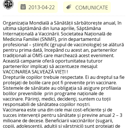
2013-04-22
COMUNICATE
Organizația Mondială a Sănătății sărbătorește anual, în
ultima săptămână din luna aprilie, Săptămâna
Internațională a Vaccinării. Societatea Națională de
Medicina Familiei (SNMF), prin departamentul
profesional – științific (grupul de vaccinologie) se alătură
pentru prima dată, începând cu acest an, partenerilor
tradiționali ai OMS care marchează acest eveniment.
Această campanie oferă oportunitatea tuturor
partenerilor implicați să accentueze mesajul:
VACCINAREA SALVEAZĂ VIEȚI !
Drepturile copiilor trebuie respectate. Ei au dreptul sa fie
protejați de bolile care pot fi prevenite prin vaccinare.
Sistemele de sănătate au obligația să asigure profilaxia
bolilor prevenibile prin programe naționale de
vaccinare. Părinţi, medici, decidenţi, suntem cu toții
responsabili de sănătatea copiilor noștri.
Vaccinarea este una din cele mai cost-eficiente și de
succes intervenții pentru sănătate și previne anual 2 – 3
milioane de decese. Beneficiarii vaccinărilor (sugarii,
copiii, adolescenții, adulții și vârstnicii) sunt protejați de