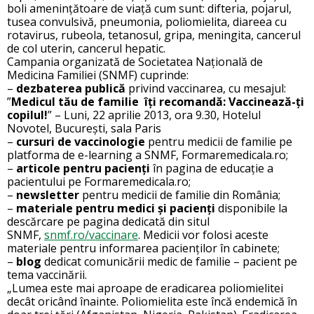
boli amenințătoare de viață cum sunt: difteria, pojarul,
tusea convulsivă, pneumonia, poliomielita, diareea cu
rotavirus, rubeola, tetanosul, gripa, meningita, cancerul
de col uterin, cancerul hepatic.
Campania organizată de Societatea Națională de
Medicina Familiei (SNMF) cuprinde:
–
dezbaterea publică
privind vaccinarea, cu mesajul:
”
Medicul tău de familie îți recomandă: Vaccinează-ți
copilul!
” – Luni, 22 aprilie 2013, ora 9.30, Hotelul
Novotel, București, sala Paris
–
cursuri de vaccinologie
pentru medicii de familie pe
platforma de e-learning a SNMF, Formaremedicala.ro;
–
articole pentru pacienți
în pagina de educație a
pacientului pe Formaremedicala.ro;
–
newsletter
pentru medicii de familie din România;
–
materiale pentru medici și pacienți
disponibile la
descărcare pe pagina dedicată din situl
SNMF,
snmf.ro/vaccinare
. Medicii vor folosi aceste
materiale pentru informarea pacienților în cabinete;
–
blog
dedicat comunicării medic de familie – pacient pe
tema vaccinării.
„Lumea este mai aproape de eradicarea poliomielitei
decât oricând înainte. Poliomielita este încă endemică în