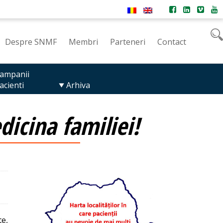
Despre SNMF
Membri
Parteneri
Contact
ampanii
acienti
Arhiva
icina familiei!
e,