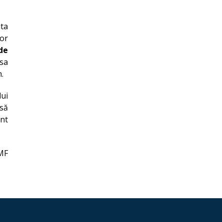
uta
or
de
nsa
m.
lui
 să
nt
MF