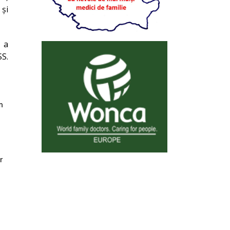
 și
e a
SS.
m
r