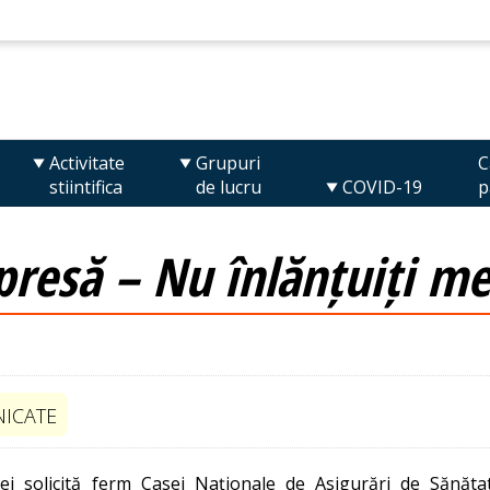
Activitate
Grupuri
C
stiintifica
de lucru
COVID-19
p
resă – Nu înlănțuiți med
ICATE
ei solicită ferm Casei Naționale de Asigurări de Sănătat