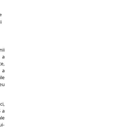
e
i
nii
i a
e,
e a
ile
reu
ci,
S a
ale
ui-