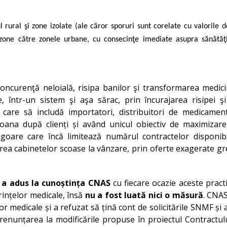
 rural şi zone izolate (ale căror sporuri sunt corelate cu valorile d
 zone către zonele urbane, cu consecinţe imediate asupra sănătăţi
concurenţă neloială, risipa banilor şi transformarea medici
, într-un sistem şi aşa sărac, prin încurajarea risipei ş
care să includă importatori, distribuitori de medicament
 goana după clienți și având unicul obiectiv de maximizar
 vigoare care încă limitează numărul contractelor disponib
area cabinetelor scoase la vânzare, prin oferte exagerate g
i
a adus la cunoștința CNAS
cu fiecare ocazie aceste practi
rințelor medicale, însă
nu a fost luată nici o măsură
. CNA
or medicale și a refuzat să țină cont de solicitările SNMF și 
renunțarea la modificările propuse în proiectul Contractul