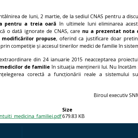
ntâlnirea de luni, 2 martie, de la sediul CNAS pentru a disc
ta pentru a treia oară
în ultimele luni eliminarea acest
ncă o dată ignorate de CNAS, care
nu a prezentat nota 
modificărilor propuse
, oferind ca justificare doar preti
 prin competiție și accesul tinerilor medici de familie în siste
extraordinare din 24 ianuarie 2015 neacceptarea proiectu
medicilor de familie
în situația menținerii lui. Nu încetăm
țelegerea corectă a funcționării reale a sistemului su
Biroul executiv SN
Size
uiti_medicina_familiei.pdf
679.83 KB