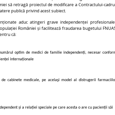
iei să retragă proiectul de modificare a Contractului-cadru
tere publică privind acest subiect.
menționate aduc atingeri grave independenței profesional
 populației României și facilitează fraudarea bugetului FNUA
entru că:
ă numărul optim de medici de familie independenți, necesar confor
ienței internaționale
r de cabinete medicale, pe acelaşi model al distrugerii farmaciilo
dependent și a relației speciale pe care acesta o are cu pacienții săi