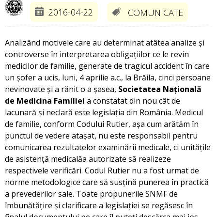
2016-04-22
COMUNICATE
Analizând motivele care au determinat atâtea analize și
controverse în interpretarea obligațiilor ce le revin
medicilor de familie, generate de tragicul accident în care
un șofer a ucis, luni, 4 aprilie a.c., la Brăila, cinci persoane
nevinovate și a rănit o a șasea,
Societatea Națională
de Medicina Familiei
a constatat din nou cât de
lacunară și neclară este legislația din România. Medicul
de familie, conform Codului Rutier, așa cum arătăm în
punctul de vedere atașat, nu este responsabil pentru
comunicarea rezultatelor examinării medicale, ci unitățile
de asistență medicalăa autorizate să realizeze
respectivele verificări. Codul Rutier nu a fost urmat de
norme metodologice care să susțină punerea în practică
a prevederilor sale. Toate propunerile SNMF de
îmbunătățire și clarificare a legislației se regăsesc în
finalul documentului pe care îl puteți descărca mai jos.