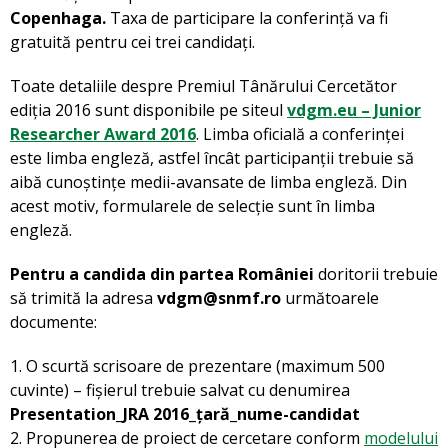
Copenhaga
.
Taxa de participare la conferință va fi
gratuită pentru cei trei candidați.
Toate detaliile despre Premiul Tânărului Cercetător
ediția 2016 sunt disponibile pe siteul
vdgm.eu – Junior
Researcher Award 2016
. Limba oficială a conferinței
este limba engleză, astfel încât participanții trebuie să
aibă cunoștințe medii-avansate de limba engleză. Din
acest motiv, formularele de selecție sunt în limba
engleză.
Pentru a candida din partea României
doritorii trebuie
să trimită la adresa
vdgm@snmf.ro
următoarele
documente:
1. O scurtă scrisoare de prezentare (maximum 500
cuvinte) – fișierul trebuie salvat cu denumirea
Presentation_JRA 2016_țară_nume-candidat
2. Propunerea de proiect de cercetare conform
modelului