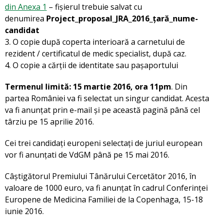
din Anexa 1
– fișierul trebuie salvat cu
denumirea
Project_proposal_JRA_2016_țară_nume-
candidat
3. O copie după coperta interioară a carnetului de
rezident / certificatul de medic specialist, după caz.
4. O copie a cărții de identitate sau pașaportului
Termenul limită: 15 martie 2016, ora 11pm
. Din
partea României va fi selectat un singur candidat. Acesta
va fi anunțat prin e-mail și pe această pagină până cel
târziu pe 15 aprilie 2016.
Cei trei candidați europeni selectați de juriul european
vor fi anunțati de VdGM până pe 15 mai 2016.
Câștigătorul Premiului Tânărului Cercetător 2016, în
valoare de 1000 euro, va fi anunțat în cadrul Conferinței
Europene de Medicina Familiei de la Copenhaga, 15-18
iunie 2016.