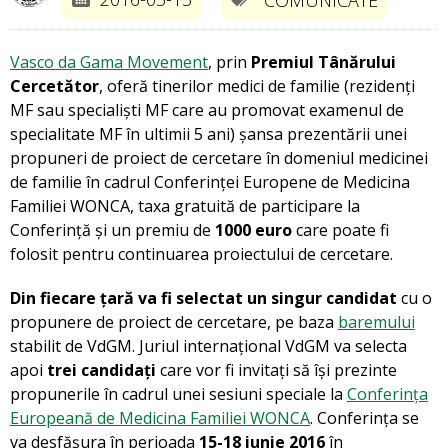
Vasco da Gama Movement
, prin
Premiul Tânărului
Cercetător
, oferă tinerilor medici de familie (rezidenți
MF sau specialiști MF care au promovat examenul de
specialitate MF în ultimii 5 ani) șansa prezentării unei
propuneri de proiect de cercetare în domeniul medicinei
de familie în cadrul Conferinței Europene de Medicina
Familiei WONCA, taxa gratuită de participare la
Conferință și un premiu de
1000 euro
care poate fi
folosit pentru continuarea proiectului de cercetare.
Din fiecare țară va fi selectat un singur candidat
cu o
propunere de proiect de cercetare, pe baza
baremului
stabilit de VdGM. Juriul internațional VdGM va selecta
apoi
trei candidați
care vor fi invitați să își prezinte
propunerile în cadrul unei sesiuni speciale la
Conferința
Europeană de Medicina Familiei WONCA
. Conferința se
va desfășura în perioada
15-18 iunie 2016
în