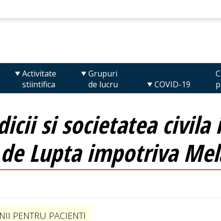
Activitate
Grupuri
C
stiintifica
de lucru
COVID-19
p
icii si societatea civila 
 de Lupta impotriva Me
II PENTRU PACIENTI