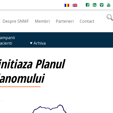
Despre SNMF
Membri
Parteneri
Contact
ampanii
acienti
Arhiva
initiaza Planul
lanomului