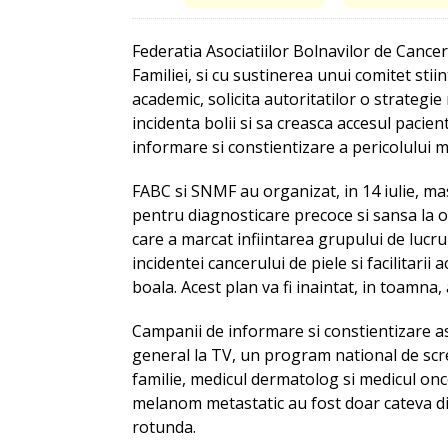
Federatia Asociatiilor Bolnavilor de Cance
Familiei, si cu sustinerea unui comitet stiin
academic, solicita autoritatilor o strateg
incidenta bolii si sa creasca accesul pacien
informare si constientizare a pericolului m
FABC si SNMF au organizat, in 14 iulie, m
pentru diagnosticare precoce si sansa la 
care a marcat infiintarea grupului de lucr
incidentei cancerului de piele si facilitari
boala. Acest plan va fi inaintat, in toamna,
Campanii de informare si constientizare as
general la TV, un program national de scr
familie, medicul dermatolog si medicul onc
melanom metastatic au fost doar cateva di
rotunda.