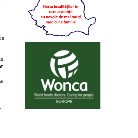
de
te
nt
ta
e