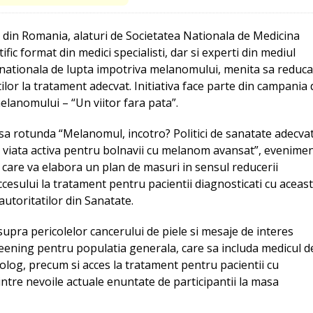
r din Romania, alaturi de Societatea Nationala de Medicina
tific format din medici specialisti, dar si experti din mediul
ie nationala de lupta impotriva melanomului, menita sa reduca
tilor la tratament adecvat. Initiativa face parte din campania 
elanomului – “Un viitor fara pata”.
asa rotunda “Melanomul, incotro? Politici de sanatate adecva
o viata activa pentru bolnavii cu melanom avansat”, evenime
u care va elabora un plan de masuri in sensul reducerii
i accesului la tratament pentru pacientii diagnosticati cu aceas
 autoritatilor din Sanatate.
upra pericolelor cancerului de piele si mesaje de interes
eening pentru populatia generala, care sa includa medicul d
olog, precum si acces la tratament pentru pacientii cu
ntre nevoile actuale enuntate de participantii la masa