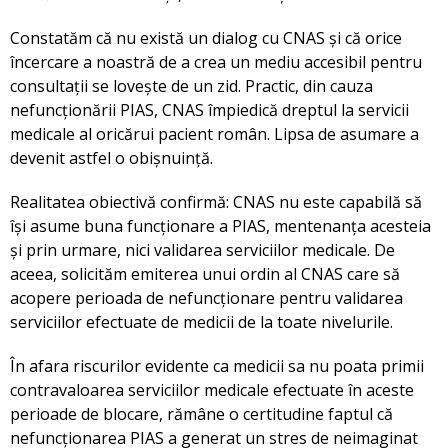
Constatăm că nu există un dialog cu CNAS și că orice
încercare a noastră de a crea un mediu accesibil pentru
consultații se lovește de un zid. Practic, din cauza
nefuncționării PIAS, CNAS împiedică dreptul la servicii
medicale al oricărui pacient român. Lipsa de asumare a
devenit astfel o obișnuință.
Realitatea obiectivă confirmă: CNAS nu este capabilă să
își asume buna funcționare a PIAS, mentenanța acesteia
și prin urmare, nici validarea serviciilor medicale. De
aceea, solicităm emiterea unui ordin al CNAS care să
acopere perioada de nefuncționare pentru validarea
serviciilor efectuate de medicii de la toate nivelurile.
În afara riscurilor evidente ca medicii sa nu poata primii
contravaloarea serviciilor medicale efectuate în aceste
perioade de blocare, rămâne o certitudine faptul că
nefuncționarea PIAS a generat un stres de neimaginat