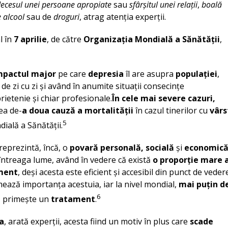
ecesul unei persoane apropiate
sau
sfârșitul unei relații
,
boală
e alcool
sau de
droguri
, atrag atenția experții.
l în
7 aprilie
, de către
Organizația Mondială a Sănătății
,
mpactul major
pe care
depresia
îl are asupra
populației
,
de zi cu zi și având în anumite situații consecințe
rietenie și chiar profesionale.
În cele mai severe cazuri,
cea de-
a doua cauză a mortalității
în cazul tinerilor cu
vârs
5
ială a Sănătății.
 reprezintă, încă, o
povară personală, socială
și
economic
întreaga lume, având în vedere că există
o proporție mare 
ment
, deși acesta este eficient și accesibil din punct de veder
ează importanța acestuia, iar la nivel mondial,
mai puțin d
6
e
primește un
tratament
.
a
, arată experții, acesta fiind un motiv în plus care
scade