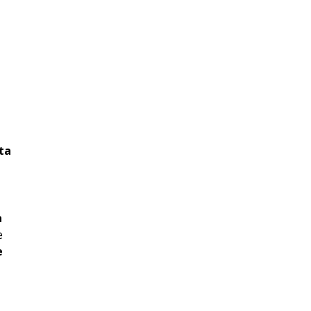
ta
ă
a
e
e