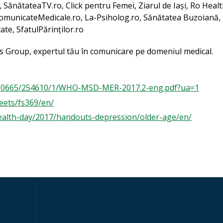
 SănătateaTV.ro, Click pentru Femei, Ziarul de Iași, Ro Heal
ComunicateMedicale.ro, La-Psiholog.ro, Sănătatea Buzoiană,
te, SfatulPărinților.ro
s Group, expertul tău în comunicare pe domeniul medical.
am/10665/254610/1/WHO-MSD-MER-2017.2-eng.pdf?ua=1
eets/fs369/en/
ealth-day/2017/handouts-depression/older-age/en/