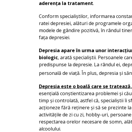
aderența la tratament
.
Conform specialiștilor, informarea constan
ratei depresiei, alături de programele organ
modele de gândire pozitivă, în rândul tineri
fața depresiei.
Depresia
apare în urma unor
interacțiu
biologic
, arată specialiștii. Persoanele c
predispunse la depresie. La rândul ei, dep
personală de viață. În plus, depresia și sănă
Depresia este o boală care se tratează,
esențială conștientizarea problemei și cău
timp și controlată, astfel că, specialiștii î
acționeze fără reținere și să se prezinte l
activitățile de zi cu zi, hobby-uri, persoa
respectarea orelor necesare de somn, alătur
alcoolului.