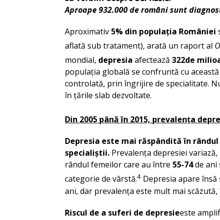
Aproape 932.000 de români sunt diagnost
Aproximativ
5% din populația României
aflată sub tratament), arată un raport al
O
mondial,
depresia
afectează
322
de milio
populația globală se confruntă cu această
controlată, prin îngrijire de specialitate. 
în țările slab dezvoltate.
Din 2005 până în 2015, prevalența depre
Depresia este mai răspândită în rândul 
specialiștii.
Prevalența depresiei variază, 
rândul femeilor care au între
55-74
de ani 
4
categorie de vârstă.
Depresia apare însă și
ani, dar prevalența este mult mai scăzută, 
Riscul de a suferi de depresie
este amplif