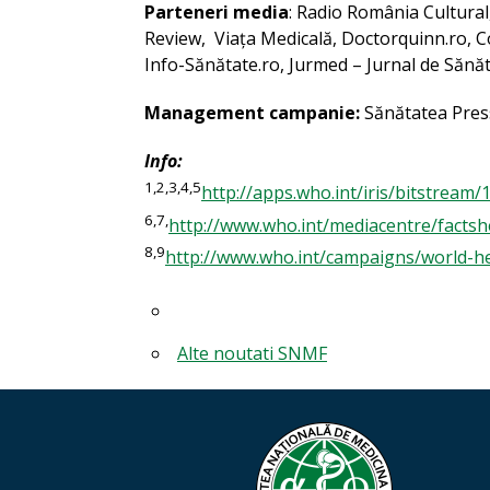
Parteneri media
: Radio România Cultural,
Review, Viața Medicală, Doctorquinn.ro, 
Info-Sănătate.ro, Jurmed – Jurnal de Sănăta
Management campanie:
Sănătatea Pres
Info:
1,2,3,4,5
http://apps.who.int/iris/bitstre
6,7,
http://www.who.int/mediacentre/factsh
8,9
http://www.who.int/campaigns/world-h
Alte noutati SNMF