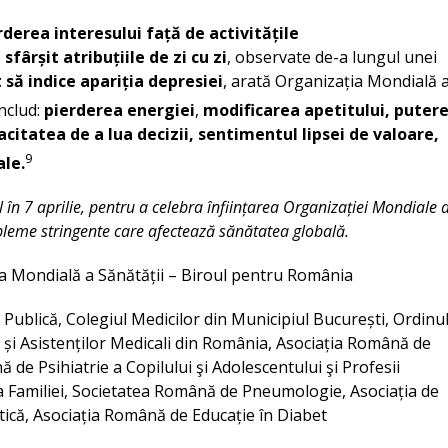
rderea interesului față de activitățile
sfârșit atribuțiile de zi cu zi
, observate de-a lungul unei
 să indice apariția depresiei
, arată Organizația Mondială 
nclud:
pierderea energiei
,
modificarea apetitului, puter
citatea de a lua decizii, sentimentul lipsei de valoare,
9
ale.
în 7 aprilie, pentru a celebra înființarea Organizației Mondiale 
bleme stringente care afectează sănătatea globală.
a Mondială a Sănătății – Biroul pentru România
 Publică, Colegiul Medicilor din Municipiul București, Ordinu
r și Asistenților Medicali din România, Asociația Română de
 de Psihiatrie a Copilului şi Adolescentului şi Profesii
a Familiei, Societatea Română de Pneumologie, Asociația de
tică, Asociația Română de Educație în Diabet