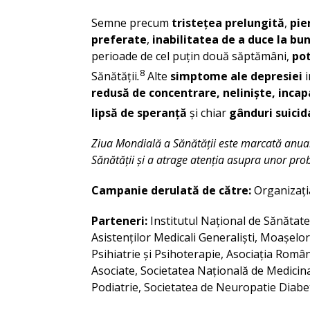
Semne precum
tristețea prelungită
,
pie
preferate
,
inabilitatea de a duce la bun 
perioade de cel puțin două săptămâni,
pot
8
Sănătății
.
Alte
simptome ale depresiei
i
redusă de concentrare, neliniște, incapa
lipsă de speranță
și chiar
gânduri suicid
Ziua Mondială a Sănătății este marcată anual 
Sănătății și a atrage atenția asupra unor pro
Campanie derulată de către:
Organizați
Parteneri:
Institutul Național de Sănătate
Asistenților Medicali Generaliști, Moașelo
Psihiatrie și Psihoterapie, Asociația Română
Asociate, Societatea Națională de Medicin
Podiatrie, Societatea de Neuropatie Diabe