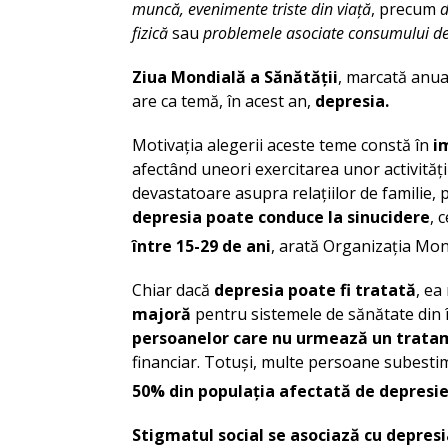
muncă,
evenimente triste din viață
, precum
d
fizică
sau
problemele asociate consumului d
Ziua Mondială a Sănătății
, marcată anua
are ca temă, în acest an,
depresia.
Motivația alegerii aceste teme constă în
i
afectând uneori exercitarea unor activități 
devastatoare asupra relațiilor de familie, p
depresia poate conduce la sinucidere
, 
între 15-29 de ani
, arată Organizația Mond
Chiar dacă
depresia poate fi tratată
, ea
majoră
pentru sistemele de sănătate din 
persoanelor care nu urmează un trata
financiar. Totuși, multe persoane subestim
50% din populația afectată de depresi
Stigmatul social se asociază cu depresi