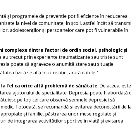
tă și programele de prevenție pot fi eficiente în reducerea
izate la nivel de comunitate, în școli, astfel încât să transm
lor, adolescenților și persoanelor care pot fi vulnerabile în
ni complexe dintre factori de ordin social, psihologic și
are au trecut prin experiențe traumatizante sau triste sunt
resia poate să agraveze o anumită stare sau situație
7
tatea fizică se află în corelație, arată datele.
 la fel ca orice altă problemă de sănătate
. De aceea, este
tarea ajutorului de specialitate. Depresia poate fi abordată 
i sfătuiesc pe toți cei care observă semnele depresiei să
a medic. Totodată, se recomandă și evitarea deconectării de l
ne apropiate și familie, păstrarea unor mese regulate și
i de integrarea activităților sportive în viață și evitarea