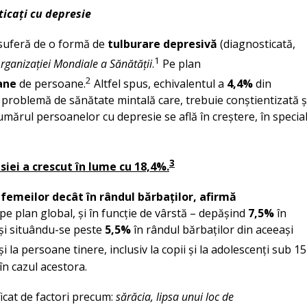
icați cu depresie
suferă de o formă de
tulburare depresivă
(diagnosticată,
1
rganizației Mondiale a Sănătății
.
Pe plan
2
ane
de persoane.
Altfel spus, echivalentul a
4,4%
din
 problemă de sănătate mintală care, trebuie conștientizată ș
Numărul persoanelor cu depresie se află în creștere, în specia
3
siei a crescut în lume cu 18,4%.
femeilor decât în rândul bărbaților, afirmă
pe plan global, și în funcție de vârstă – depășind
7,5%
în
și situându-se peste
5,5%
în rândul bărbaților din aceeași
 la persoane tinere, inclusiv la copii și la adolescenți sub 15
în cazul acestora.
icat de factori precum:
sărăcia, lipsa unui loc de