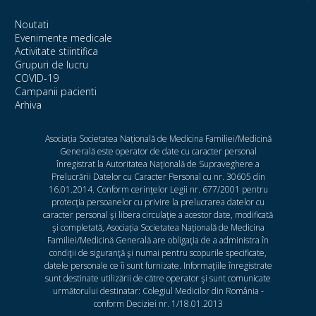
Noutati
Evenimente medicale
Activitate stiintifica
Grupuri de lucru
COVID-19
Campanii pacienti
Arhiva
Asociația Societatea Națională de Medicina Familiei/Medicină
Generală este operator de date cu caracter personal
înregistrat la Autoritatea Naţională de Supraveghere a
Prelucrării Datelor cu Caracter Personal cu nr. 30605 din
16.01.2014. Conform cerinţelor Legii nr. 677/2001 pentru
protecţia persoanelor cu privire la prelucrarea datelor cu
caracter personal şi libera circulaţie a acestor date, modificată
şi completată, Asociația Societatea Națională de Medicina
Familiei/Medicină Generală are obligaţia de a administra în
condiţii de siguranţă şi numai pentru scopurile specificate,
datele personale ce îi sunt furnizate. Informaţiile înregistrate
sunt destinate utilizării de către operator şi sunt comunicate
următorului destinatar: Colegiul Medicilor din România -
conform Deciziei nr. 1/18.01.2013