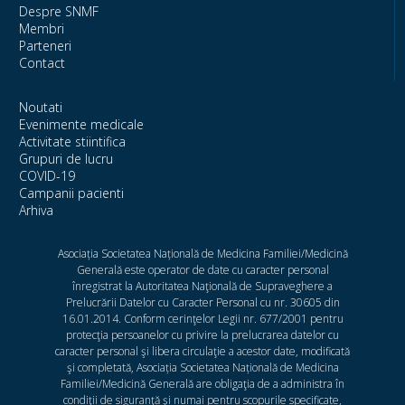
Despre SNMF
Membri
Parteneri
Contact
Noutati
Evenimente medicale
Activitate stiintifica
Grupuri de lucru
COVID-19
Campanii pacienti
Arhiva
Asociația Societatea Națională de Medicina Familiei/Medicină
Generală este operator de date cu caracter personal
înregistrat la Autoritatea Naţională de Supraveghere a
Prelucrării Datelor cu Caracter Personal cu nr. 30605 din
16.01.2014. Conform cerinţelor Legii nr. 677/2001 pentru
protecţia persoanelor cu privire la prelucrarea datelor cu
caracter personal şi libera circulaţie a acestor date, modificată
şi completată, Asociația Societatea Națională de Medicina
Familiei/Medicină Generală are obligaţia de a administra în
condiţii de siguranţă şi numai pentru scopurile specificate,