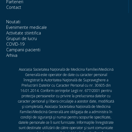
Parteneri
Contact
Noutati
Evenimente medicale
Activitate stiintifica
Grupuri de lucru
COVID-19
Campanii pacienti
Arhiva
Asociația Societatea Națională de Medicina Familiei/Medicină
Generală este operator de date cu caracter personal
înregistrat la Autoritatea Naţională de Supraveghere a
Prelucrării Datelor cu Caracter Personal cu nr. 30605 din
16.01.2014. Conform cerinţelor Legii nr. 677/2001 pentru
protecţia persoanelor cu privire la prelucrarea datelor cu
caracter personal şi libera circulaţie a acestor date, modificată
şi completată, Asociația Societatea Națională de Medicina
Familiei/Medicină Generală are obligaţia de a administra în
condiţii de siguranţă şi numai pentru scopurile specificate,
datele personale ce îi sunt furnizate. Informaţiile înregistrate
sunt destinate utilizării de către operator şi sunt comunicate