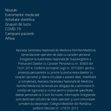
Noutati
Evenimente medicale
Activitate stiintifica
Grupuri de lucru
COVID-19
Campanii pacienti
Arhiva
Asociația Societatea Națională de Medicina Familiei/Medicină
Generală este operator de date cu caracter personal
înregistrat la Autoritatea Naţională de Supraveghere a
Prelucrării Datelor cu Caracter Personal cu nr. 30605 din
16.01.2014. Conform cerinţelor Legii nr. 677/2001 pentru
protecţia persoanelor cu privire la prelucrarea datelor cu
caracter personal şi libera circulaţie a acestor date, modificată
şi completată, Asociația Societatea Națională de Medicina
Familiei/Medicină Generală are obligaţia de a administra în
condiţii de siguranţă şi numai pentru scopurile specificate,
datele personale ce îi sunt furnizate. Informaţiile înregistrate
sunt destinate utilizării de către operator şi sunt comunicate
următorului destinatar: Colegiul Medicilor din România -
conform Deciziei nr. 1/18.01.2013