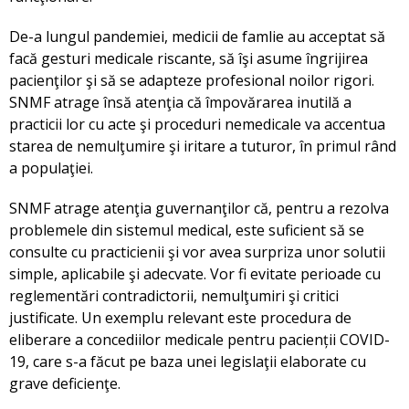
De-a lungul pandemiei, medicii de famlie au acceptat să
facă gesturi medicale riscante, să îşi asume îngrijirea
pacienţilor şi să se adapteze profesional noilor rigori.
SNMF atrage însă atenţia că împovărarea inutilă a
practicii lor cu acte şi proceduri nemedicale va accentua
starea de nemulţumire şi iritare a tuturor, în primul rând
a populaţiei.
SNMF atrage atenţia guvernanţilor că, pentru a rezolva
problemele din sistemul medical, este suficient să se
consulte cu practicienii şi vor avea surpriza unor solutii
simple, aplicabile şi adecvate. Vor fi evitate perioade cu
reglementări contradictorii, nemulţumiri şi critici
justificate. Un exemplu relevant este procedura de
eliberare a concediilor medicale pentru pacienții COVID-
19, care s-a făcut pe baza unei legislaţii elaborate cu
grave deficienţe.