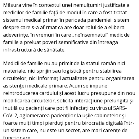
Măsura vine în contextul unei nemulţumiri justificate a
medicilor de familie faţă de modul în care a fost tratat
sistemul medical primar în perioada pandemiei, sistem
despre care s-a afirmat că are doar rolul de a elibera
adeverinţe, în vremuri în care „neînsemnatul” medic de
familie a preluat poveri semnificative din întreaga
infrastructură de sănătate.
Medicii de familie nu au primit de la statul român nici
materiale, nici sprijin sau logistică pentru stabilirea
circuitelor, nici informaţii actualizate pentru organizarea
asistenţei medicale primare. Acum se impune
reintroducerea cardului şi acest lucru presupune din nou
modificarea circuitelor, solicită interacţiune prelungită şi
inutilă cu pacienţi care pot fi infectați cu virusul SARS-
CoV-2, aglomerarea pacienților la ușile cabinetelor şi
foarte mulţi timpi pierduţi pentru birocraţia digitală într-
un sistem care, nu este un secret, are mari carențe de
funcţionare.