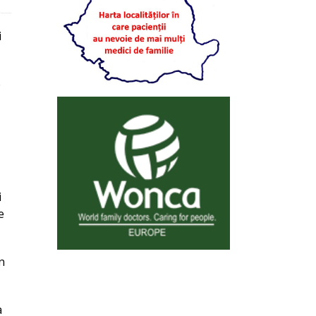
i
e
i
e
n
a