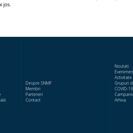
i jos.
Noutati
Evenimen
Activitate 
Despre SNMF
Grupuri d
Membri
COVID-19
e
Parteneri
Campanii 
ală
Contact
Arhiva