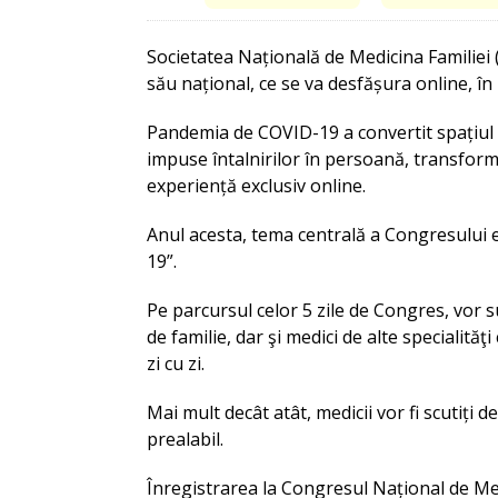
Societatea Națională de Medicina Familiei (
său național, ce se va desfășura online, î
Pandemia de COVID-19 a convertit spațiul v
impuse întalnirilor în persoană, transfor
experiență exclusiv online.
Anul acesta, tema centrală a Congresului e
19”.
Pe parcursul celor 5 zile de Congres, vor su
de familie, dar şi medici de alte specialităţ
zi cu zi.
Mai mult decât atât, medicii vor fi scutiți d
prealabil.
Înregistrarea la Congresul Național de Med