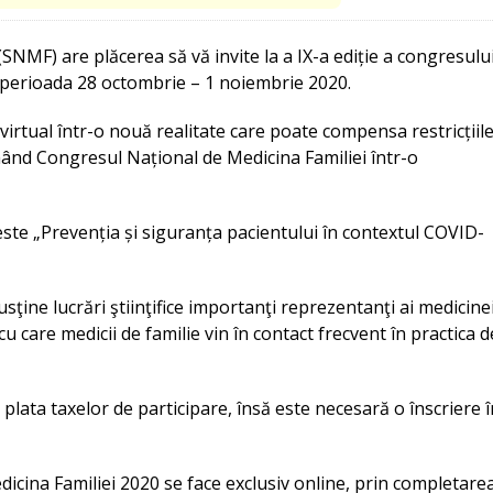
SNMF) are plăcerea să vă invite la a IX-a ediție a congresulu
n perioada 28 octombrie – 1 noiembrie 2020.
irtual într-o nouă realitate care poate compensa restricțiil
mând Congresul Național de Medicina Familiei într-o
ste „Prevenția și siguranța pacientului în contextul COVID-
sţine lucrări ştiinţifice importanţi reprezentanţi ai medicine
i cu care medicii de familie vin în contact frecvent în practica d
e plata taxelor de participare, însă este necesară o înscriere î
icina Familiei 2020 se face exclusiv online, prin completare