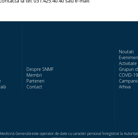
ontacta la tel: 031.425.40.40 sau e-mail:
Noutati
Evenimen
Activitate 
Despre SNMF
Grupuri d
Membri
COVID-19
e
Parteneri
Campanii 
ală
Contact
Arhiva
/Medicină Generală este operator de date cu caracter personal înregistrat la Autorit