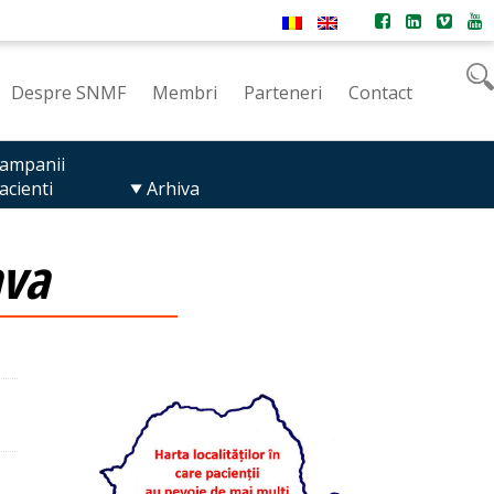
Despre SNMF
Membri
Parteneri
Contact
ampanii
acienti
Arhiva
ava