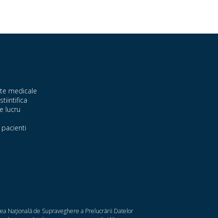
te medicale
stiintifica
e lucru
pacienti
atea Naţională de Supraveghere a Prelucrării Datelor