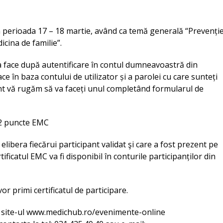
n perioada 17 – 18 martie, având ca temă generală “Prevenție
cina de familie”.
 va face după autentificare în contul dumneavoastră din
e în baza contului de utilizator și a parolei cu care sunteți
ont vă rugăm să va faceți unul completând formularul de
 12 puncte EMC
 elibera fiecărui participant validat şi care a fost prezent pe
ificatul EMC va fi disponibil în conturile participanților din
vor primi certificatul de participare.
pe site-ul www.medichub.ro/evenimente-online