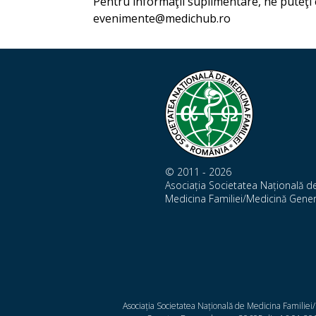
Pentru informaţii suplimentare, ne puteţi c
evenimente@medichub.ro
© 2011 - 2026
Asociația Societatea Națională d
Medicina Familiei/Medicină Gener
Asociația Societatea Națională de Medicina Familiei