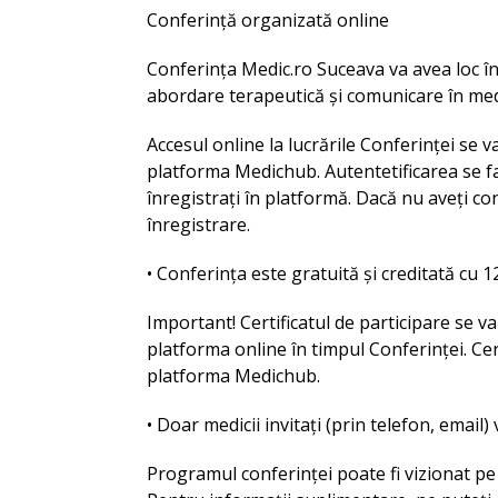
Conferință organizată online
Conferința Medic.ro Suceava va avea loc î
abordare terapeutică și comunicare în medi
Accesul online la lucrările Conferinței se
platforma Medichub. Autentetificarea se fac
înregistrați în platformă. Dacă nu aveți c
înregistrare.
• Conferința este gratuită și creditată cu
Important! Certificatul de participare se va
platforma online în timpul Conferinței. Cert
platforma Medichub.
• Doar medicii invitați (prin telefon, email) 
Programul conferinței poate fi vizionat 