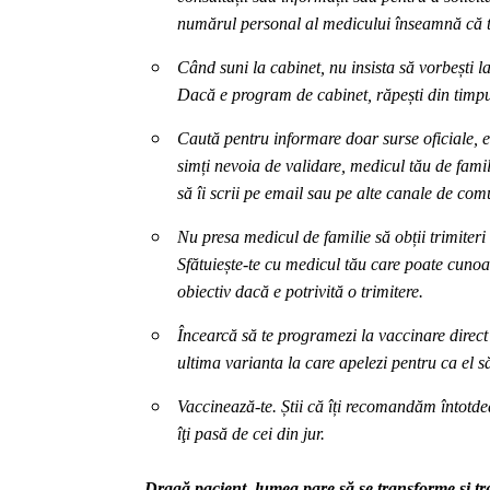
numărul personal al medicului înseamnă că t
Când suni la cabinet, nu insista să vorbești l
Dacă e program de cabinet, răpești din timpul 
Caută pentru informare doar surse oficiale, e
simți nevoia de validare, medicul tău de famili
să îi scrii pe email sau pe alte canale de com
Nu presa medicul de familie să obții trimiteri 
Sfătuiește-te cu medicul tău care poate cunoaș
obiectiv dacă e potrivită o trimitere.
Încearcă să te programezi la vaccinare direct p
ultima varianta la care apelezi pentru ca el 
Vaccinează-te. Știi că îți recomandăm întotdea
îţi pasă de cei din jur.
Dragă pacient, lumea pare să se transforme și t