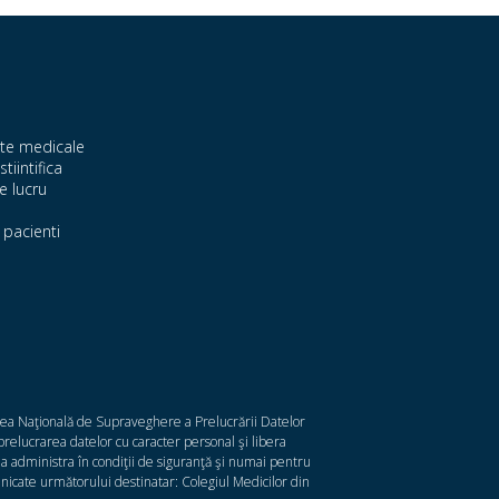
te medicale
stiintifica
e lucru
pacienti
atea Naţională de Supraveghere a Prelucrării Datelor
relucrarea datelor cu caracter personal şi libera
 a administra în condiţii de siguranţă şi numai pentru
municate următorului destinatar: Colegiul Medicilor din