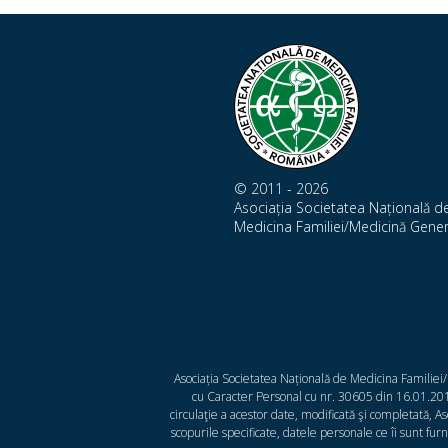
© 2011 - 2026
Asociația Societatea Națională d
Medicina Familiei/Medicină Gener
Asociația Societatea Națională de Medicina Familiei
cu Caracter Personal cu nr. 30605 din 16.01.2014
circulaţie a acestor date, modificată şi completată, 
scopurile specificate, datele personale ce îi sunt fur