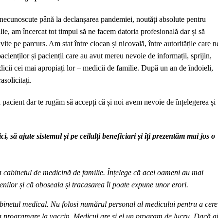
tă, necunoscute până la declanșarea pandemiei, noutăți absolute pentru
lie, am încercat tot timpul să ne facem datoria profesională dar și să
ite pe parcurs. Am stat între ciocan și nicovală, între autoritățile care n
 pacienților și pacienții care au avut mereu nevoie de informații, sprijin,
dicii cei mai apropiați lor – medicii de familie. După un an de îndoieli,
asolicitați.
ă pacient dar te rugăm să accepți că și noi avem nevoie de înțelegerea și
i, să ajute sistemul și pe ceilalți beneficiari și îți prezentăm mai jos o
la cabinetul de medicină de familie. Înțelege că acei oameni au mai
enilor și că oboseala și tracasarea îi poate expune unor erori.
abinetul medical. Nu folosi numărul personal al medicului pentru a cere
ita programare la vaccin. Medicul are și el un program de lucru. Dacă a