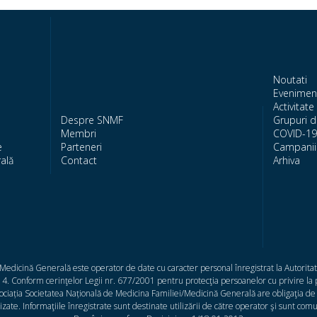
Noutati
Evenimen
Activitate 
Despre SNMF
Grupuri d
Membri
COVID-19
e
Parteneri
Campanii 
ală
Contact
Arhiva
/Medicină Generală este operator de date cu caracter personal înregistrat la Autorit
. Conform cerinţelor Legii nr. 677/2001 pentru protecţia persoanelor cu privire la p
Asociația Societatea Națională de Medicina Familiei/Medicină Generală are obligaţia de
nizate. Informaţiile înregistrate sunt destinate utilizării de către operator şi sunt co