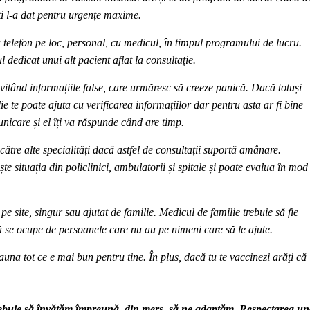
i l-a dat pentru urgențe maxime.
a telefon pe loc, personal, cu medicul, în timpul programului de lucru
.
dedicat unui alt pacient aflat la consultație.
vitând informațiile false, care urmăresc să creeze panică. Dacă totuși
e te poate ajuta cu verificarea informațiilor dar pentru asta ar fi bine
unicare și el îți va răspunde când are timp.
către alte specialități dacă astfel de consultații suportă amânare.
te situația din policlinici, ambulatorii și spitale și poate evalua în mod
e site, singur sau ajutat de familie. Medicul de familie trebuie să fie
să se ocupe de persoanele care nu au pe nimeni care să le ajute.
una tot ce e mai bun pentru tine. În plus, dacă tu te vaccinezi arăţi că
rebuie să învățăm împreună, din mers, să ne adaptăm. Respectarea un