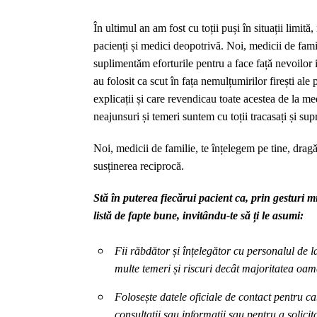
În ultimul an am fost cu toții puși în situații limi
pacienți și medici deopotrivă. Noi, medicii de fami
suplimentăm eforturile pentru a face față nevoilor iv
au folosit ca scut în fața nemulțumirilor firești ale
explicații și care revendicau toate acestea de la me
neajunsuri și temeri suntem cu toții tracasați și supr
Noi, medicii de familie, te înțelegem pe tine, drag
susținerea reciprocă.
Stă în puterea fiecărui pacient ca, prin gesturi mic
listă de fapte bune, invitându-te să ți le asumi:
Fii răbdător și înțelegător cu personalul de 
multe temeri și riscuri decât majoritatea oam
Folosește datele oficiale de contact pentru c
consultații sau informații sau pentru a solic