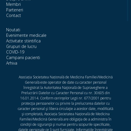
Membri
Parteneri
Contact
Noutati
Evenimente medicale
Activitate stiintifica
Grupuri de lucru
COVID-19
Campanii pacienti
Arhiva
Asociația Societatea Națională de Medicina Familiei/Medicină
Generală este operator de date cu caracter personal
înregistrat la Autoritatea Naţională de Supraveghere a
Prelucrării Datelor cu Caracter Personal cu nr. 30605 din
16.01.2014. Conform cerinţelor Legii nr. 677/2001 pentru
protecţia persoanelor cu privire la prelucrarea datelor cu
caracter personal şi libera circulaţie a acestor date, modificată
şi completată, Asociația Societatea Națională de Medicina
Familiei/Medicină Generală are obligaţia de a administra în
condiţii de siguranţă şi numai pentru scopurile specificate,
datele personale ce îi sunt furnizate. Informaţiile înregistrate