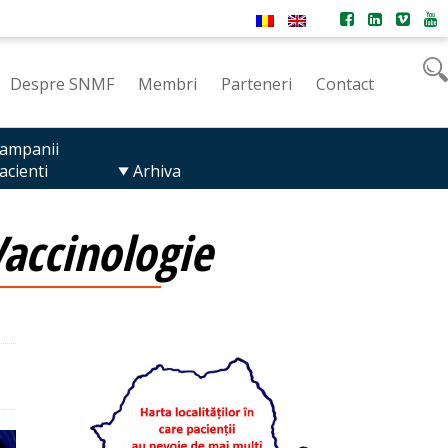
Despre SNMF
Membri
Parteneri
Contact
ampanii
acienti
Arhiva
accinologie