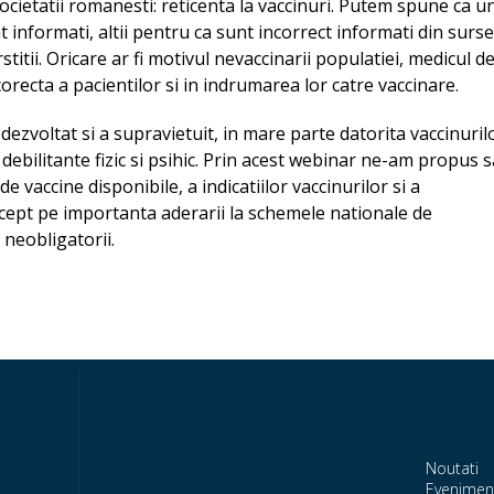
cietatii romanesti: reticenta la vaccinuri. Putem spune ca un
informati, altii pentru ca sunt incorrect informati din surse
rstitii. Oricare ar fi motivul nevaccinarii populatiei, medicul d
orecta a pacientilor si in indrumarea lor catre vaccinare.
ezvoltat si a supravietuit, in mare parte datorita vaccinuril
 debilitante fizic si psihic. Prin acest webinar ne-am propus s
 vaccine disponibile, a indicatiilor vaccinurilor si a
ccept pe importanta aderarii la schemele nationale de
e neobligatorii.
Noutati
Evenimen