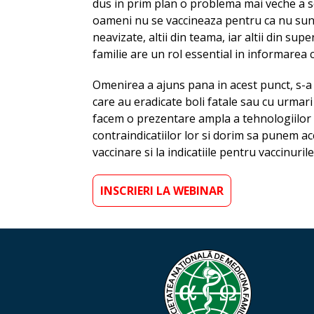
dus in prim plan o problema mai veche a so
oameni nu se vaccineaza pentru ca nu sunt 
neavizate, altii din teama, iar altii din supe
familie are un rol essential in informarea c
Omenirea a ajuns pana in acest punct, s-a d
care au eradicate boli fatale sau cu urmari
facem o prezentare ampla a tehnologiilor de
contraindicatiilor lor si dorim sa punem a
vaccinare si la indicatiile pentru vaccinuril
INSCRIERI LA WEBINAR