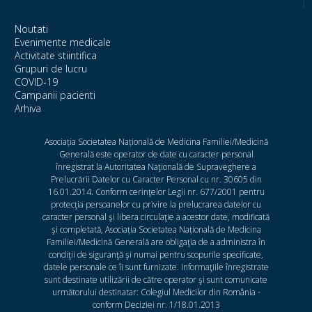
Noutati
Evenimente medicale
Activitate stiintifica
Grupuri de lucru
COVID-19
Campanii pacienti
Arhiva
Asociația Societatea Națională de Medicina Familiei/Medicină
Generală este operator de date cu caracter personal
înregistrat la Autoritatea Naţională de Supraveghere a
Prelucrării Datelor cu Caracter Personal cu nr. 30605 din
16.01.2014. Conform cerinţelor Legii nr. 677/2001 pentru
protecţia persoanelor cu privire la prelucrarea datelor cu
caracter personal şi libera circulaţie a acestor date, modificată
şi completată, Asociația Societatea Națională de Medicina
Familiei/Medicină Generală are obligaţia de a administra în
condiţii de siguranţă şi numai pentru scopurile specificate,
datele personale ce îi sunt furnizate. Informaţiile înregistrate
sunt destinate utilizării de către operator şi sunt comunicate
următorului destinatar: Colegiul Medicilor din România -
conform Deciziei nr. 1/18.01.2013