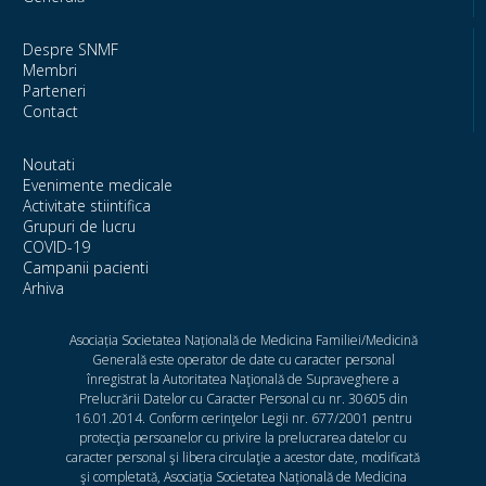
Despre SNMF
Membri
Parteneri
Contact
Noutati
Evenimente medicale
Activitate stiintifica
Grupuri de lucru
COVID-19
Campanii pacienti
Arhiva
Asociația Societatea Națională de Medicina Familiei/Medicină
Generală este operator de date cu caracter personal
înregistrat la Autoritatea Naţională de Supraveghere a
Prelucrării Datelor cu Caracter Personal cu nr. 30605 din
16.01.2014. Conform cerinţelor Legii nr. 677/2001 pentru
protecţia persoanelor cu privire la prelucrarea datelor cu
caracter personal şi libera circulaţie a acestor date, modificată
şi completată, Asociația Societatea Națională de Medicina