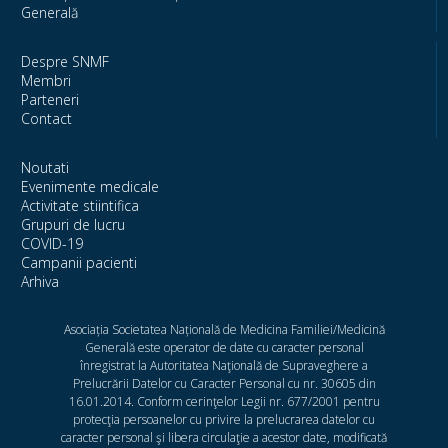
Generală
Despre SNMF
Membri
Parteneri
Contact
Noutati
Evenimente medicale
Activitate stiintifica
Grupuri de lucru
COVID-19
Campanii pacienti
Arhiva
Asociația Societatea Națională de Medicina Familiei/Medicină
Generală este operator de date cu caracter personal
înregistrat la Autoritatea Naţională de Supraveghere a
Prelucrării Datelor cu Caracter Personal cu nr. 30605 din
16.01.2014. Conform cerinţelor Legii nr. 677/2001 pentru
protecţia persoanelor cu privire la prelucrarea datelor cu
caracter personal şi libera circulaţie a acestor date, modificată