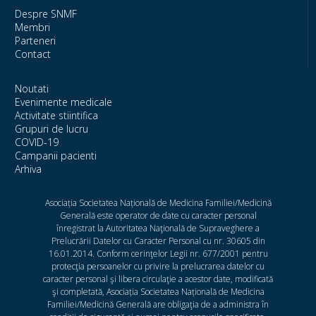
Despre SNMF
Membri
Parteneri
Contact
Noutati
Evenimente medicale
Activitate stiintifica
Grupuri de lucru
COVID-19
Campanii pacienti
Arhiva
Asociația Societatea Națională de Medicina Familiei/Medicină
Generală este operator de date cu caracter personal
înregistrat la Autoritatea Naţională de Supraveghere a
Prelucrării Datelor cu Caracter Personal cu nr. 30605 din
16.01.2014. Conform cerinţelor Legii nr. 677/2001 pentru
protecţia persoanelor cu privire la prelucrarea datelor cu
caracter personal şi libera circulaţie a acestor date, modificată
şi completată, Asociația Societatea Națională de Medicina
Familiei/Medicină Generală are obligaţia de a administra în