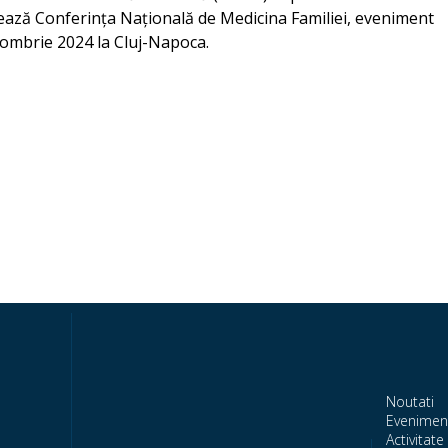
zează Conferința Națională de Medicina Familiei, eveniment
tombrie 2024 la Cluj-Napoca.
Noutati
Evenimen
Activitate 