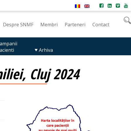
Despre SNMF
Membri
Parteneri
Contact
ampanii
acienti
Arhiva
liei, Cluj 2024