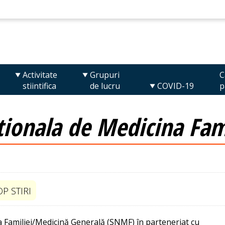
Activitate
Grupuri
C
stiintifica
de lucru
COVID-19
p
ionala de Medicina Fami
OP STIRI
a Familiei/Medicină Generală (SNMF) în parteneriat cu