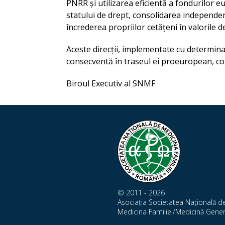
PNRR și utilizarea eficientă a fondurilor e
statului de drept, consolidarea independen
încrederea propriilor cetățeni în valorile 
Aceste direcții, implementate cu determin
consecventă în traseul ei proeuropean, cons
Biroul Executiv al SNMF
© 2011 - 2026
Asociația Societatea Națională d
Medicina Familiei/Medicină Gener