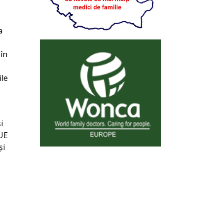
a
 în
ile
i
 UE
și