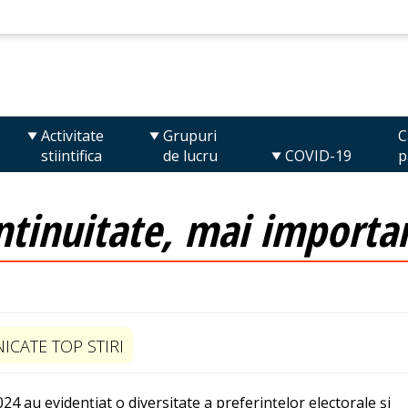
Activitate
Grupuri
C
stiintifica
de lucru
COVID-19
p
tinuitate, mai importa
CATE TOP STIRI
24 au evidențiat o diversitate a preferințelor electorale și