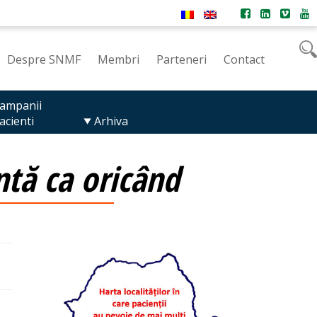
Despre SNMF
Membri
Parteneri
Contact
ampanii
acienti
Arhiva
ntă ca oricând