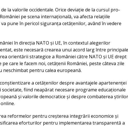
e la valorile occidentale. Orice deviație de la cursul pro-
omâniei pe scena internațională, va afecta relațiile
și va pune în pericol siguranța cetățenilor, având în vedere
mâniei în direcția NATO și UE, în contextul alegerilor
gmentat, este necesară crearea unui acord larg între principale
rea orientării strategice a României către NATO și UE drept
le pe care le facem noi, cetățenii României, peste câteva zile
u neschimbat pentru calea europeană.
conștientizare a cetățenilor despre avantajele apartenenței 
i societate, fiind neapărat necesare programe educaționale
uropeană și valorile democratice și despre combaterea știrilo
 online.
ea reformelor pentru creșterea integrării economice și
ensificarea eforturilor pentru implementarea transparentă a