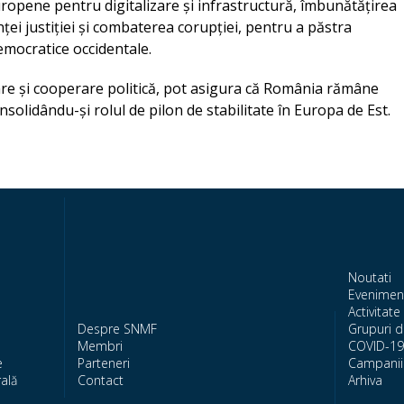
uropene pentru digitalizare și infrastructură, îmbunătățirea
ței justiției și combaterea corupției, pentru a păstra
democratice occidentale.
are și cooperare politică, pot asigura că România rămâne
olidându-și rolul de pilon de stabilitate în Europa de Est.
Noutati
Evenimen
Activitate 
Despre SNMF
Grupuri d
Membri
COVID-19
e
Parteneri
Campanii 
ală
Contact
Arhiva