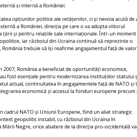
xternă și internă a României.
atea opțiunilor politice ale cetățenilor, ci și nevoia acută de 
externă a României, direcția pe care o va adopta viitorul
a țării și pentru relațiile sale internaționale. Într-un moment
opolitice, iar războiul din Ucraina continuă să reprezinte o
 România trebuie să își reafirme angajamentul față de valor
 în 2007, România a beneficiat de oportunități economice,
i au fost esențiale pentru modernizarea instituțiilor statului ș
textul actual, continuitatea în angajamentele față de NATO și
integrarea economică și accesul la fonduri europene precum 
n cadrul NATO și Uniunii Europene, fiind un aliat strategic
ntext geopolitic instabil, cu războiul din Ucraina în
 Mării Negre, orice abatere de la direcția pro-occidentală va