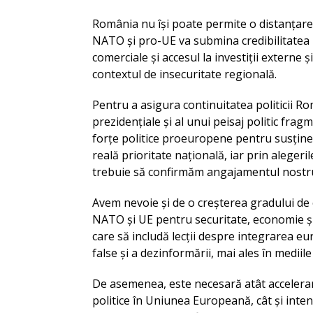
România nu își poate permite o distanțare d
NATO și pro-UE va submina credibilitatea R
comerciale și accesul la investiții externe 
contextul de insecuritate regională.
Pentru a asigura continuitatea politicii Ro
prezidențiale și al unui peisaj politic fra
forțe politice proeuropene pentru susține
reală prioritate națională, iar prin alegeri
trebuie să confirmăm angajamentul nostr
Avem nevoie și de o creșterea gradului de 
NATO și UE pentru securitate, economie ș
care să includă lecții despre integrarea e
false și a dezinformării, mai ales în mediile
De asemenea, este necesară atât accelerar
politice în Uniunea Europeană, cât și int