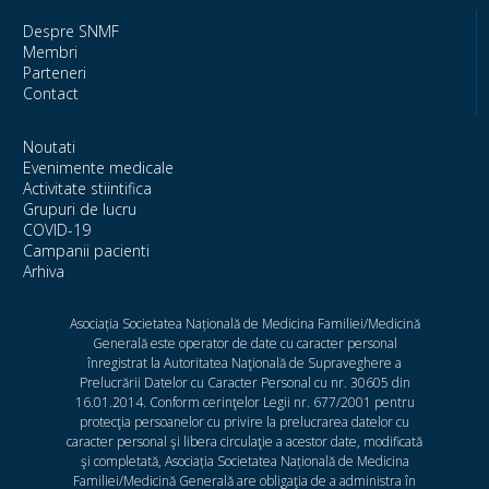
Despre SNMF
Membri
Parteneri
Contact
Noutati
Evenimente medicale
Activitate stiintifica
Grupuri de lucru
COVID-19
Campanii pacienti
Arhiva
Asociația Societatea Națională de Medicina Familiei/Medicină
Generală este operator de date cu caracter personal
înregistrat la Autoritatea Naţională de Supraveghere a
Prelucrării Datelor cu Caracter Personal cu nr. 30605 din
16.01.2014. Conform cerinţelor Legii nr. 677/2001 pentru
protecţia persoanelor cu privire la prelucrarea datelor cu
caracter personal şi libera circulaţie a acestor date, modificată
şi completată, Asociația Societatea Națională de Medicina
Familiei/Medicină Generală are obligaţia de a administra în