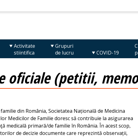
Activitate
Grupuri
C
stiintifica
de lucru
COVID-19
p
oficiale (petitii, memori
de familie din România, Societatea Națională de Medicina
lor Medicilor de Familie doresc să contribuie la asigurarea
tenţă medicală primară/de familie în România. În acest scop,
orilor de decizie documente care reprezintă observații,