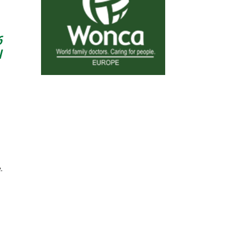
6
l
.