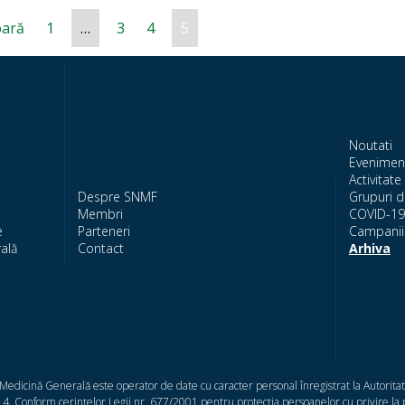
oară
1
…
3
4
5
Noutati
Evenimen
Activitate 
Despre SNMF
Grupuri d
Membri
COVID-19
e
Parteneri
Campanii 
ală
Contact
Arhiva
/Medicină Generală este operator de date cu caracter personal înregistrat la Autorit
. Conform cerinţelor Legii nr. 677/2001 pentru protecţia persoanelor cu privire la p