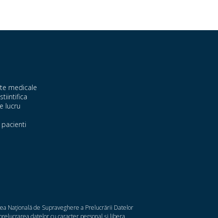
te medicale
stiintifica
e lucru
pacienti
atea Naţională de Supraveghere a Prelucrării Datelor
relucrarea datelor cu caracter personal şi libera