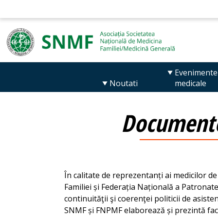
Evenimente
Noutati
medicale
Documente 
În calitate de reprezentanți ai medicilor 
Familiei și Federația Națională a Patronate
continuităţii şi coerenţei politicii de asis
SNMF și FNPMF elaborează și prezintă fact