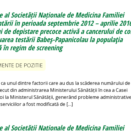
 al Societății Naționale de Medicina Familiei
ării în perioada septembrie 2012 – aprilie 201
 de depistare precoce activă a cancerului de co
uarea testării Babeş-Papanicolau la populaţia
ă în regim de screening
NTE DE POZITIE
 ca unul dintre factorii care au dus la scăderea numărului de
ecut din administrarea Ministerului Sănătății în cea a Casei
oi la Ministerul Sănătății, generând probleme administrative
rviciilor a fost modificată de […]
 al Societății Naționale de Medicina Familiei