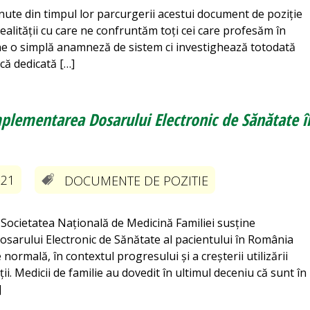
nute din timpul lor parcurgerii acestui document de poziție
realității cu care ne confruntăm toți cei care profesăm în
e o simplă anamneză de sistem ci investighează totodată
ică dedicată […]
mplementarea Dosarului Electronic de Sănătate î
-21
DOCUMENTE DE POZITIE
Societatea Națională de Medicină Familiei susține
osarului Electronic de Sănătate al pacientului în România
normală, în contextul progresului și a creșterii utilizării
i. Medicii de familie au dovedit în ultimul deceniu că sunt în
]