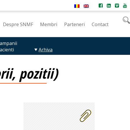
Despre SNMF
Membri
Parteneri
Contact
ampanii
acienti
Arhiva
i, pozitii)