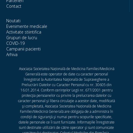
Parteneri
Contact
Noutati
Evenimente medicale
Activitate stiintifica
Grupuri de lucru
COVID-19
Campanii pacienti
Arhiva
Asociația Societatea Națională de Medicina Familiei/Medicină
Generală este operator de date cu caracter personal
înregistrat la Autoritatea Naţională de Supraveghere a
Prelucrării Datelor cu Caracter Personal cu nr. 30605 din
16.01.2014. Conform cerinţelor Legii nr. 677/2001 pentru
protecţia persoanelor cu privire la prelucrarea datelor cu
caracter personal şi libera circulaţie a acestor date, modificată
şi completată, Asociația Societatea Națională de Medicina
Familiei/Medicină Generală are obligaţia de a administra în
condiţii de siguranţă şi numai pentru scopurile specificate,
datele personale ce îi sunt furnizate. Informaţiile înregistrate
sunt destinate utilizării de către operator şi sunt comunicate
următorului destinatar: Colegiul Medicilor din România -