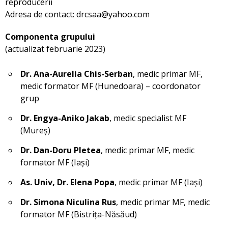
reproducerii
Adresa de contact: drcsaa@yahoo.com
Componenta grupului
(actualizat februarie 2023)
Dr. Ana-Aurelia Chis-Serban
, medic primar MF,
medic formator MF (Hunedoara) – coordonator
grup
Dr. Engya-Aniko Jakab
, medic specialist MF
(Mureș)
Dr. Dan-Doru Pletea
, medic primar MF, medic
formator MF (Iași)
As. Univ, Dr. Elena Popa
, medic primar MF (Iași)
Dr. Simona Niculina Rus
, medic primar MF, medic
formator MF (Bistrița-Năsăud)