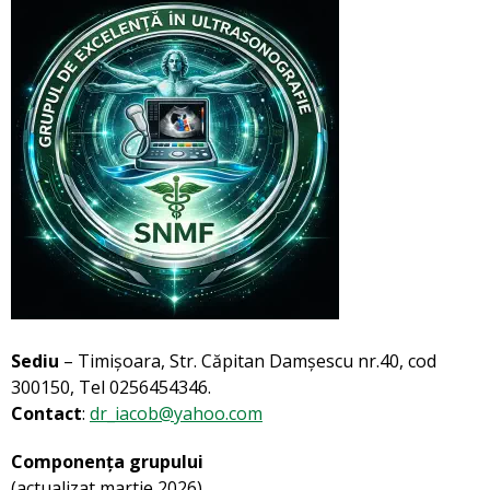
Sediu
– Timișoara, Str. Căpitan Damșescu nr.40, cod
300150, Tel 0256454346.
Contact
:
dr_iacob@yahoo.com
Componența grupului
(actualizat martie 2026)