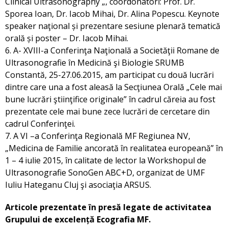
Clinical Ultrasonography „, coordonatori: Prof. Dr.
Sporea Ioan, Dr. Iacob Mihai, Dr. Alina Popescu. Keynote
speaker naţional și prezentare sesiune plenară tematică
orală și poster – Dr. Iacob Mihai.
6. A- XVIII-a Conferinţa Naţională a Societăţii Romane de
Ultrasonografie în Medicină şi Biologie SRUMB
Constantă, 25-27.06.2015, am participat cu două lucrări
dintre care una a fost aleasă la Secţiunea Orală „Cele mai
bune lucrări ştiinţifice originale” în cadrul căreia au fost
prezentate cele mai bune zece lucrări de cercetare din
cadrul Conferinţei.
7. A VI –a Conferinţa Regională MF Regiunea NV,
„Medicina de Familie ancorată în realitatea europeană” în
1 – 4 iulie 2015, în calitate de lector la Workshopul de
Ultrasonografie SonoGen ABC+D, organizat de UMF
Iuliu Hateganu Cluj şi asociaţia ARSUS.
Articole prezentate în presă legate de activitatea
Grupului de excelență Ecografia MF.