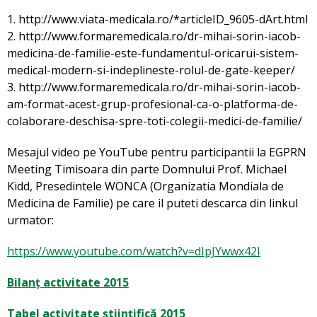
1. http://www.viata-medicala.ro/*articleID_9605-dArt.html
2. http://www.formaremedicala.ro/dr-mihai-sorin-iacob-
medicina-de-familie-este-fundamentul-oricarui-sistem-
medical-modern-si-indeplineste-rolul-de-gate-keeper/
3. http://www.formaremedicala.ro/dr-mihai-sorin-iacob-
am-format-acest-grup-profesional-ca-o-platforma-de-
colaborare-deschisa-spre-toti-colegii-medici-de-familie/
Mesajul video pe YouTube pentru participantii la EGPRN
Meeting Timisoara din parte Domnului Prof. Michael
Kidd, Presedintele WONCA (Organizatia Mondiala de
Medicina de Familie) pe care il puteti descarca din linkul
urmator:
https://www.youtube.com/watch?v=dIpJYwwx42I
Bilanț activitate 2015
Tabel activitate științifică 2015