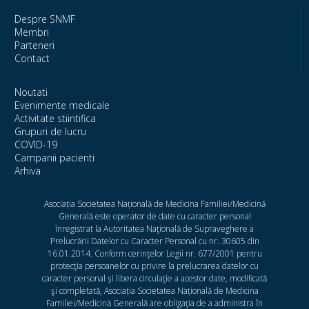
Despre SNMF
Membri
Parteneri
Contact
Noutati
Evenimente medicale
Activitate stiintifica
Grupuri de lucru
COVID-19
Campanii pacienti
Arhiva
Asociația Societatea Națională de Medicina Familiei/Medicină
Generală este operator de date cu caracter personal
înregistrat la Autoritatea Naţională de Supraveghere a
Prelucrării Datelor cu Caracter Personal cu nr. 30605 din
16.01.2014. Conform cerinţelor Legii nr. 677/2001 pentru
protecţia persoanelor cu privire la prelucrarea datelor cu
caracter personal şi libera circulaţie a acestor date, modificată
şi completată, Asociația Societatea Națională de Medicina
Familiei/Medicină Generală are obligaţia de a administra în