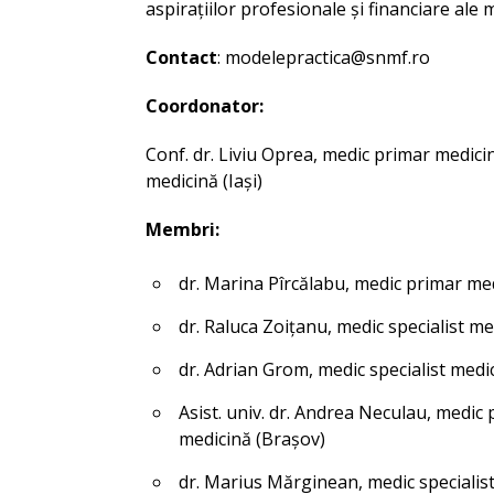
aspirațiilor profesionale și financiare ale m
Contact
: modelepractica@snmf.ro
Coordonator:
Conf. dr. Liviu Oprea, medic primar medicin
medicină (Iași)
Membri:
dr. Marina Pîrcălabu, medic primar med
dr. Raluca Zoițanu, medic specialist me
dr. Adrian Grom, medic specialist medic
Asist. univ. dr. Andrea Neculau, medic
medicină (Brașov)
dr. Marius Mărginean, medic specialis