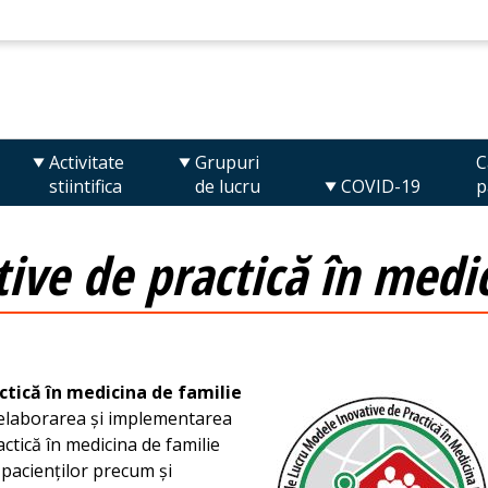
Activitate
Grupuri
C
stiintifica
de lucru
COVID-19
p
ive de practică în medic
ctică în medicina de familie
p elaborarea și implementarea
tică în medicina de familie
pacienților precum și